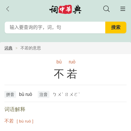
词典
不若的意思
bù
ruò
不若
bù ruò
ㄅㄨˋ ㄖㄨㄛˋ
拼音
注音
词语解释
不若
[ bù ruò ]