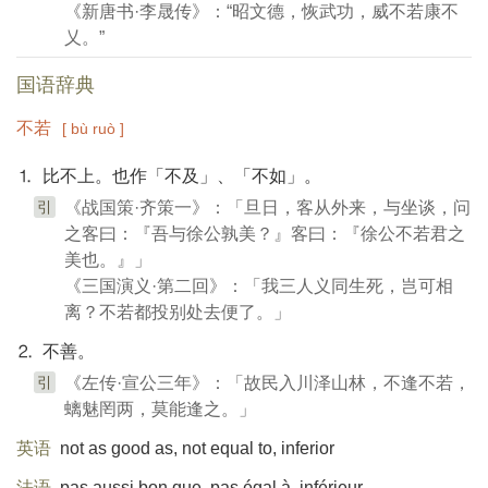
《新唐书·李晟传》：“昭文德，恢武功，威不若康不
乂。”
国语辞典
不若
[ bù ruò ]
⒈ 比不上。也作「不及」、「不如」。
引
《战国策·齐策一》：「旦日，客从外来，与坐谈，问
之客曰：『吾与徐公孰美？』客曰：『徐公不若君之
美也。』」
《三国演义·第二回》：「我三人义同生死，岂可相
离？不若都投别处去便了。」
⒉ 不善。
引
《左传·宣公三年》：「故民入川泽山林，不逢不若，
螭魅罔两，莫能逢之。」
英语
not as good as, not equal to, inferior
法语
pas aussi bon que, pas égal à, inférieur