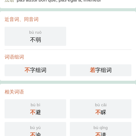
近音词、同音词
bù ruò
不弱
词语组词
不
字组词
若
字组词
相关词语
bù bì
bù cǎi
不
避
不
睬
bù yú
bù qǐng
不
渝
不
请