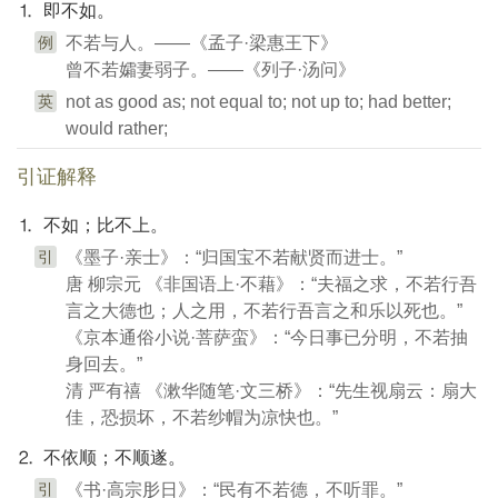
⒈ 即不如。
例
不若与人。——《孟子·梁惠王下》
曾不若孀妻弱子。——《列子·汤问》
英
not as good as; not equal to; not up to; had better;
would rather;
引证解释
⒈ 不如；比不上。
引
《墨子·亲士》：“归国宝不若献贤而进士。”
唐 柳宗元 《非国语上·不藉》：“夫福之求，不若行吾
言之大德也；人之用，不若行吾言之和乐以死也。”
《京本通俗小说·菩萨蛮》：“今日事已分明，不若抽
身回去。”
清 严有禧 《漱华随笔·文三桥》：“先生视扇云：扇大
佳，恐损坏，不若纱帽为凉快也。”
⒉ 不依顺；不顺遂。
引
《书·高宗肜日》：“民有不若德，不听罪。”