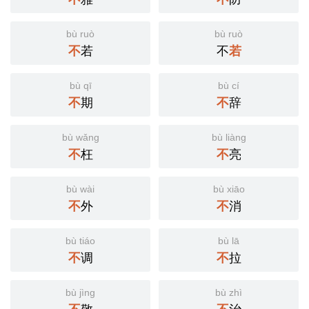
bù ruò
bù ruò
不
若
不
若
bù qī
bù cí
不
期
不
辞
bù wǎng
bù liàng
不
枉
不
亮
bù wài
bù xiāo
不
外
不
消
bù tiáo
bù lā
不
调
不
拉
bù jìng
bù zhì