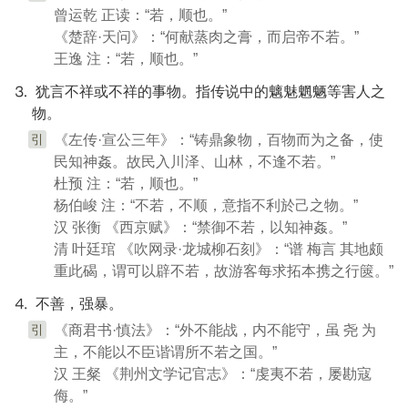
曾运乾 正读：“若，顺也。”
《楚辞·天问》：“何献蒸肉之膏，而启帝不若。”
王逸 注：“若，顺也。”
⒊ 犹言不祥或不祥的事物。指传说中的魑魅魍魉等害人之
物。
引
《左传·宣公三年》：“铸鼎象物，百物而为之备，使
民知神姦。故民入川泽、山林，不逢不若。”
杜预 注：“若，顺也。”
杨伯峻 注：“不若，不顺，意指不利於己之物。”
汉 张衡 《西京赋》：“禁御不若，以知神姦。”
清 叶廷琯 《吹网录·龙城柳石刻》：“谱 梅言 其地颇
重此碣，谓可以辟不若，故游客每求拓本携之行篋。”
⒋ 不善，强暴。
引
《商君书·慎法》：“外不能战，内不能守，虽 尧 为
主，不能以不臣谐谓所不若之国。”
汉 王粲 《荆州文学记官志》：“虔夷不若，屡勘寇
侮。”