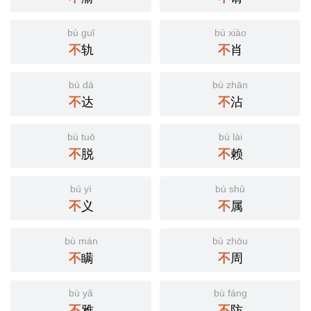
bù guǐ
bù xiào
不
轨
不
肖
bù dá
bù zhān
不
达
不
沾
bù tuō
bù lài
不
脱
不
赖
bú yì
bù shǔ
不
义
不
属
bù mán
bù zhōu
不
瞒
不
周
bù yǎ
bù fáng
不
雅
不
防