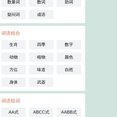
数量词
数词
助词
疑问词
成语
词语组合
生肖
四季
数字
动物
植物
颜色
方位
味道
自然
身体
武器
词语组词
AA式
ABCC式
AABB式