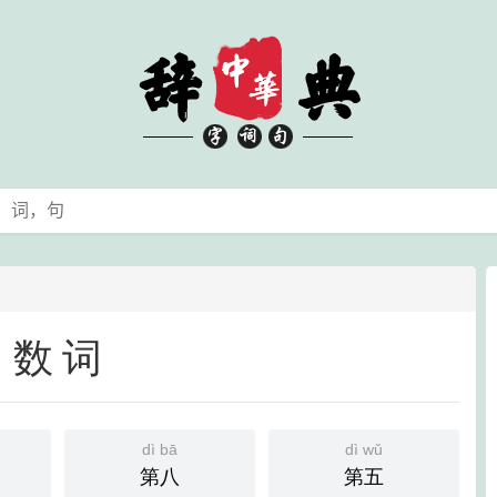
数词
dì bā
dì wǔ
第八
第五