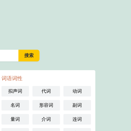
词语词性
拟声词
代词
动词
名词
形容词
副词
量词
介词
连词