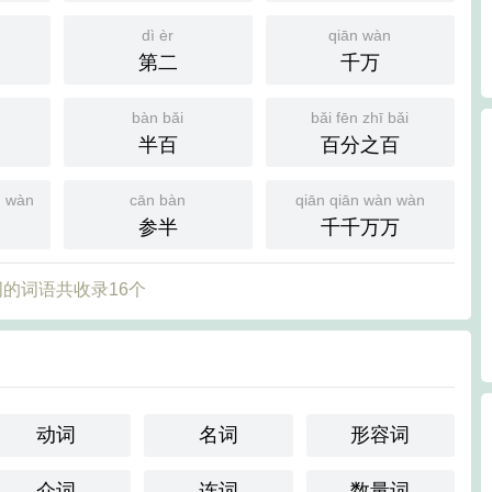
dì èr
qiān wàn
第二
千万
bàn bǎi
bǎi fēn zhī bǎi
半百
百分之百
g wàn
cān bàn
qiān qiān wàn wàn
参半
千千万万
的词语共收录16个
动词
名词
形容词
介词
连词
数量词