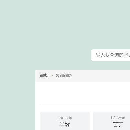
词典
数词词语
bàn shù
bǎi wàn
半数
百万