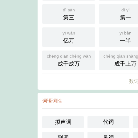
dì sān
dì yī
第三
第一
yì wàn
yī bàn
亿万
一半
chéng qiān chéng wàn
chéng qiān shàn
成千成万
成千上万
数词
词语词性
拟声词
代词
副词
量词