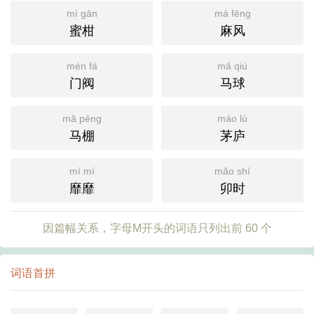
mì gān
má fēng
蜜柑
麻风
mén fá
mǎ qiú
门阀
马球
mǎ péng
máo lú
马棚
茅庐
mí mí
mǎo shí
靡靡
卯时
因篇幅关系，字母M开头的词语只列出前 60 个
词语首拼