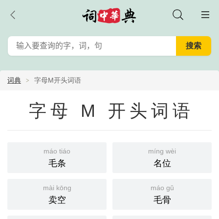
词典
字母M开头词语
字母 M 开头词语
máo tiáo
míng wèi
毛条
名位
mài kōng
máo gǔ
卖空
毛骨