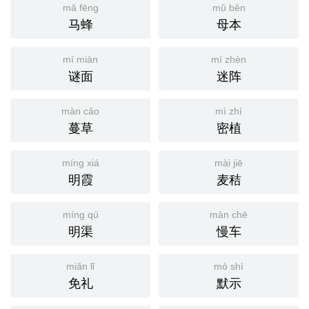
mǎ fēng
mǔ běn
马蜂
母本
mí miàn
mí zhèn
谜面
迷阵
màn cǎo
mì zhí
蔓草
密植
míng xiá
mài jiē
明霞
麦秸
míng qú
màn chē
明渠
慢车
miǎn lǐ
mò shì
免礼
默示