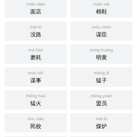
miàn diàn
mián xié
面店
棉鞋
méi lù
móu chén
没路
谋臣
mó hào
míng huáng
磨耗
明黄
móu shì
měng zǐ
谋事
猛子
měng huǒ
méng yuán
猛火
盟员
mín xiào
méi lú
民校
煤炉