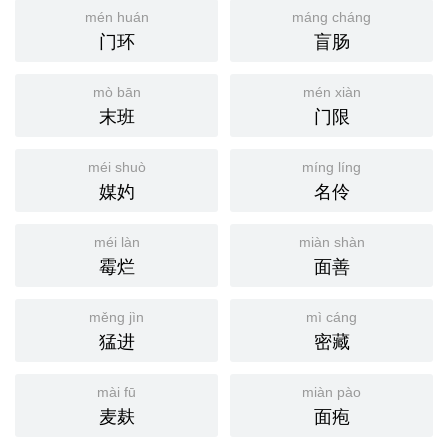
mén huán
máng cháng
门环
盲肠
mò bān
mén xiàn
末班
门限
méi shuò
míng líng
媒妁
名伶
méi làn
miàn shàn
霉烂
面善
měng jìn
mì cáng
猛进
密藏
mài fū
miàn pào
麦麸
面疱