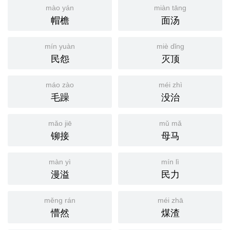
mào yán
miàn tāng
帽檐
面汤
mín yuàn
miè dǐng
民怨
灭顶
máo zào
méi zhì
毛躁
没治
mǎo jiē
mǔ mǎ
铆接
母马
màn yì
mín lì
漫溢
民力
měng rán
méi zhā
懵然
煤渣