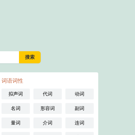
词语词性
拟声词
代词
动词
名词
形容词
副词
量词
介词
连词