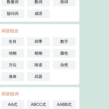
数量词
数词
助词
疑问词
成语
词语组合
生肖
四季
数字
动物
植物
颜色
方位
味道
自然
身体
武器
词语组词
AA式
ABCC式
AABB式