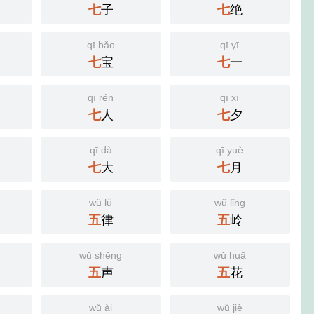
七
子
七
绝
qī bǎo
qī yī
七
宝
七
一
qī rén
qī xī
七
人
七
夕
qī dà
qī yuè
七
大
七
月
wǔ lǜ
wǔ lǐng
五
律
五
岭
wǔ shēng
wǔ huā
五
声
五
花
wǔ ài
wǔ jiè