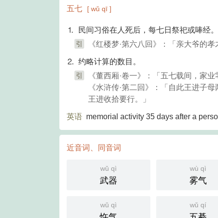
五七
[ wǔ qī ]
⒈ 民间习俗在人死后，每七日祭祀或唪经
引
《红楼梦·第六八回》：「亲大爷的孝
⒉ 约略计算的数目。
引
《董西厢·卷一》：「五七载间，家
《水浒传·第二回》：「自此王进子
王进收拾要行。」
英语
memorial activity 35 days after a pers
近音词、同音词
wǔ qì
wù qì
武器
雾气
wǔ qì
wǔ qí
忤气
五綦