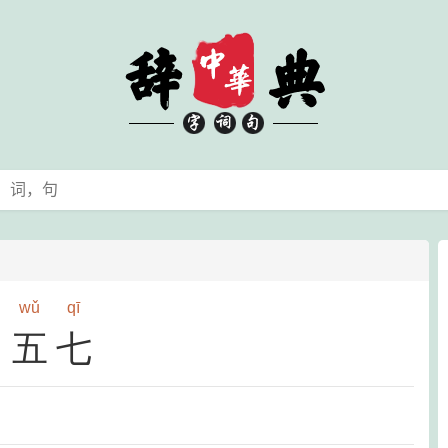
wǔ
qī
五七