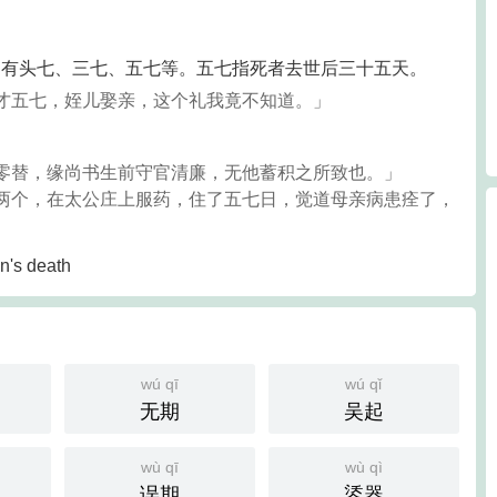
。有头七、三七、五七等。五七指死者去世后三十五天。
才五七，姪儿娶亲，这个礼我竟不知道。」
业零替，缘尚书生前守官清廉，无他蓄积之所致也。」
母两个，在太公庄上服药，住了五七日，觉道母亲病患痊了，
on's death
wú qī
wú qǐ
无期
吴起
wù qī
wù qì
误期
鋈器