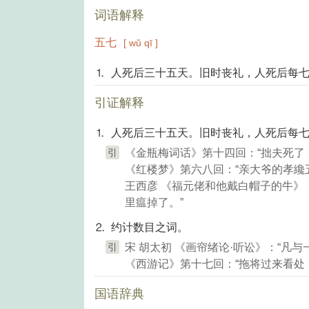
词语解释
五七
[ wǔ qī ]
⒈ 人死后三十五天。旧时丧礼，人死后每
引证解释
⒈ 人死后三十五天。旧时丧礼，人死后每
引
《金瓶梅词话》第十四回：“拙夫死了
《红楼梦》第六八回：“亲大爷的孝纔
王西彦 《福元佬和他戴白帽子的牛》
里瘟掉了。”
⒉ 约计数目之词。
引
宋 胡太初 《画帘绪论·听讼》：“凡
《西游记》第十七回：“拖将过来看处
国语辞典