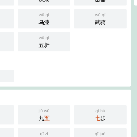
wū qī
wǔ qí
乌漆
武骑
wǔ qí
五圻
jiǔ wǔ
qī bù
九
五
七
步
qī zǐ
qī jué