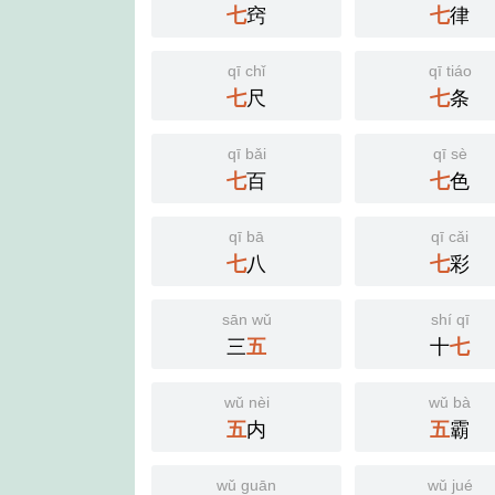
七
窍
七
律
qī chǐ
qī tiáo
七
尺
七
条
qī bǎi
qī sè
七
百
七
色
qī bā
qī cǎi
七
八
七
彩
sān wǔ
shí qī
三
五
十
七
wǔ nèi
wǔ bà
五
内
五
霸
wǔ guān
wǔ jué