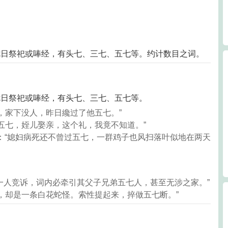
七日祭祀或唪经，有头七、三七、五七等。约计数目之词。
七日祭祀或唪经，有头七、三七、五七等。
，家下没人，昨日纔过了他五七。”
五七，姪儿娶亲，这个礼，我竟不知道。”
：“媳妇病死还不曾过五七，一群鸡子也风扫落叶似地在两天
与一人竞诉，词内必牵引其父子兄弟五七人，甚至无涉之家。”
，却是一条白花蛇怪。索性提起来，捽做五七断。”