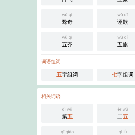
wù qí
wū qī
骛奇
诬欺
wǔ qí
wǔ qí
五齐
五旗
词语组词
五
字组词
七
字组词
相关词语
dì wǔ
èr wǔ
第
五
二
五
qī qiào
qī lǜ