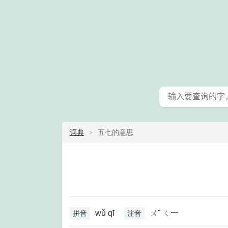
词典
五七的意思
wǔ qī
ㄨˇ ㄑ一
拼音
注音