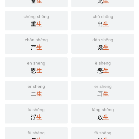
畜
生
此
生
chóng shēng
chū shēng
重
生
出
生
chǎn shēng
dàn shēng
产
生
诞
生
ēn shēng
è shēng
恩
生
恶
生
èr shēng
ěr shēng
二
生
耳
生
fú shēng
fàng shēng
浮
生
放
生
fù shēng
fā shēng