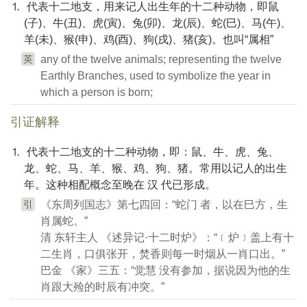
⒈ 代表十二地支，用来记人出生年的十二种动物，即鼠
(子)、牛(丑)、虎(寅)、兔(卯)、龙(辰)、蛇(巳)、马(午)、
羊(未)、猴(申)、鸡(酉)、狗(戌)、猪(亥)。也叫“属相”
英
any of the twelve animals; representing the twelve
Earthly Branches, used to symbolize the year in
which a person is born;
引证解释
⒈ 代表十二地支的十二种动物，即：鼠、牛、虎、兔、
龙、蛇、马、羊、猴、鸡、狗、猪。常用以记人的出生
年。这种相配概念至晚在 汉 代已形成。
引
《东周列国志》第七四回：“蛇门 者，以在巳方，生
肖属蛇。”
清 东轩主人 《述异记·十二时炉》：“﹝炉﹞盖上有十
二生肖，口俱张开，焚香则每一时烟从一肖口出。”
巴金 《家》三五：“觉慧 没有参加，据说因为他的生
肖跟大殓的时辰有冲突。”