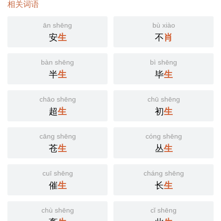
相关词语
ān shēng
bù xiào
安
生
不
肖
bàn shēng
bì shēng
半
生
毕
生
chāo shēng
chū shēng
超
生
初
生
cāng shēng
cóng shēng
苍
生
丛
生
cuī shēng
cháng shēng
催
生
长
生
chù shēng
cǐ shēng