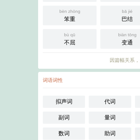
bèn zhòng
bā jié
笨重
巴结
bù qū
biàn tōng
不屈
变通
因篇幅关系，
词语词性
拟声词
代词
副词
量词
数词
助词