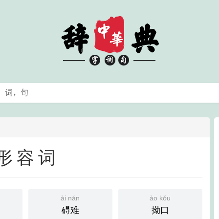
形容词
ài nán
ào kǒu
碍难
拗口