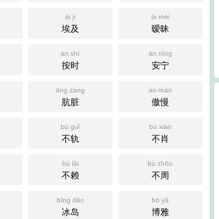
āi jí
ài mèi
埃及
暧昧
àn shí
ān níng
按时
安宁
āng zàng
ào màn
肮脏
傲慢
bù guǐ
bù xiào
不轨
不肖
bù lài
bù zhōu
不赖
不周
bīng dǎo
bó yǎ
冰岛
博雅