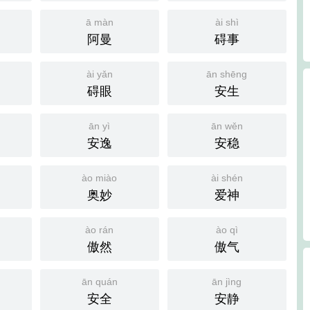
ā màn
ài shì
阿曼
碍事
ài yǎn
ān shēng
碍眼
安生
ān yì
ān wěn
安逸
安稳
ào miào
ài shén
奥妙
爱神
ào rán
ào qì
傲然
傲气
ān quán
ān jìng
安全
安静