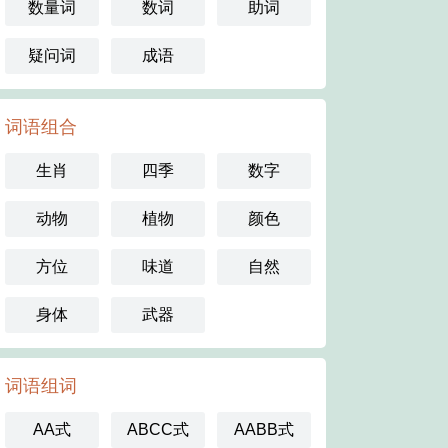
数量词
数词
助词
疑问词
成语
词语组合
生肖
四季
数字
动物
植物
颜色
方位
味道
自然
身体
武器
词语组词
AA式
ABCC式
AABB式