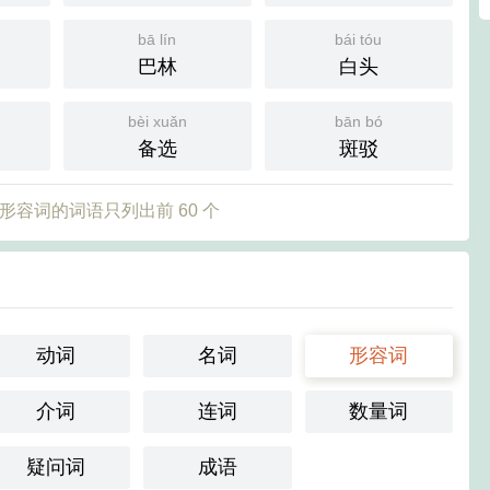
bā lín
bái tóu
巴林
白头
bèi xuǎn
bān bó
备选
斑驳
形容词的词语只列出前 60 个
动词
名词
形容词
介词
连词
数量词
疑问词
成语