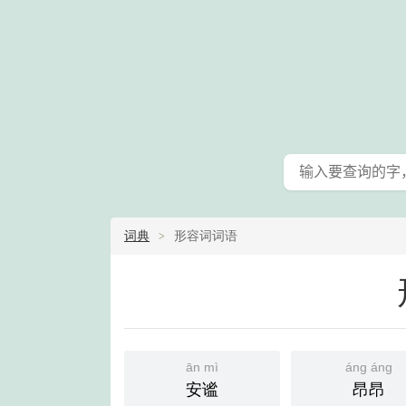
词典
形容词词语
ān mì
áng áng
安谧
昂昂