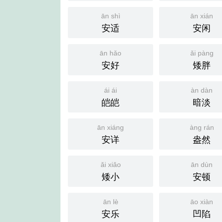
ān shì
ān xián
安适
安闲
ān hǎo
ǎi pàng
安好
矮胖
ái ái
àn dàn
皑皑
暗淡
ān xiáng
àng rán
安详
盎然
ǎi xiǎo
ān dùn
矮小
安顿
ān lè
āo xiàn
安乐
凹陷