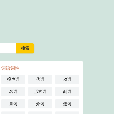
词语词性
拟声词
代词
动词
名词
形容词
副词
量词
介词
连词