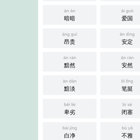
àn àn
ài guó
暗暗
爱国
áng guì
ān dìng
昂贵
安定
àn rán
ān rán
黯然
安然
àn dàn
bǐ tǐng
黯淡
笔挺
bēi liè
bì sè
卑劣
闭塞
bái jìng
bù yǎ
白净
不雅