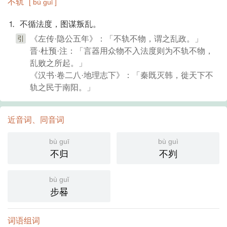
不轨
[ bù guǐ ]
⒈ 不循法度，图谋叛乱。
引
《左传·隐公五年》：「不轨不物，谓之乱政。」
晋·杜预·注：「言器用众物不入法度则为不轨不物，
乱败之所起。」
《汉书·卷二八·地理志下》：「秦既灭韩，徙天下不
轨之民于南阳。」
近音词、同音词
bù guī
bù guì
不归
不刿
bù guǐ
步晷
词语组词