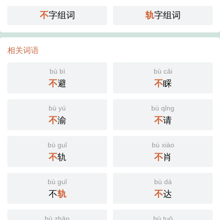
不
字组词
轨
字组词
相关词语
bù bì
bù cǎi
不
避
不
睬
bù yú
bù qǐng
不
渝
不
请
bù guǐ
bù xiào
不
轨
不
肖
bù guǐ
bù dá
不
轨
不
达
bù zhān
bù tuō