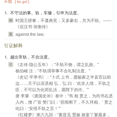
不轨
[ bù guǐ ]
⒈ 不守法的事。轨，车辙，引申为法度。
例
时国王骄奢，不遵典宪；又多豪右，共为不轨。——
《后汉书·张衡传》
英
against the law;
引证解释
⒈ 越出常轨，不合法度。
引
《左传·隐公五年》：“不轨不物，谓之乱政。”
杨伯峻 注：“不轨谓举事不合礼制法度。”
《史记·平準书》：“卜式 上书，愿输家之半县官以助
边……天子以语丞相 弘，弘 曰：‘此非人情，不轨之
臣，不可以为化而乱法，愿陛下勿许。’”
唐 李肇 《唐国史补》卷中：“韦 相 贯之，为尚书右丞
入内，僧 广宣 赞门曰：‘窃闻阁下，不久拜相。’ 贯之
叱曰：‘安得不轨之言！’”
《红楼梦》第六九回：“素昔见 贾赦 姬妾丫鬟最多，