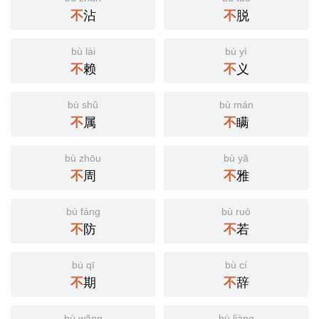
不
沾
不
脱
bù lài
bú yì
不
赖
不
义
bù shǔ
bù mán
不
属
不
瞒
bù zhōu
bù yǎ
不
周
不
雅
bù fáng
bù ruò
不
防
不
若
bù qī
bù cí
不
期
不
辞
bù wǎng
bù liàng