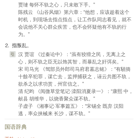
贾璉 每怀不轨之心，只未敢下手。”
陈残云 《山谷风烟》第六章：“他想，应该趁着这个
时机，到现场去指点指点，让工作队同志看见，就不
会说他不关心群众疾苦，也不会怀疑他有不轨的行
为。”
⒉ 指叛乱。
引
汉 贾谊 《过秦论中》：“虽有狡猾之民，无离上之
心，则不轨之臣无以饰其智，而暴乱之奸弭矣。”
宋 司马光 《驾部员外郎司马府君墓志铭》：“有驍骑
十餘卒犯罪，谋亡去，监押捕获之，诬云共图不轨，
欲杀之以求功赏，州官信之。”
清 纪昀 《阅微草堂笔记·滦阳消夏录一》：“康熙 中，
献县 胡维华，以烧香聚众谋不轨。”
子虚子 《湘事记·军事篇五》：“宋锡全 既弃 汉阳
逃，率众挟械来 长沙，谋不轨。”
国语辞典