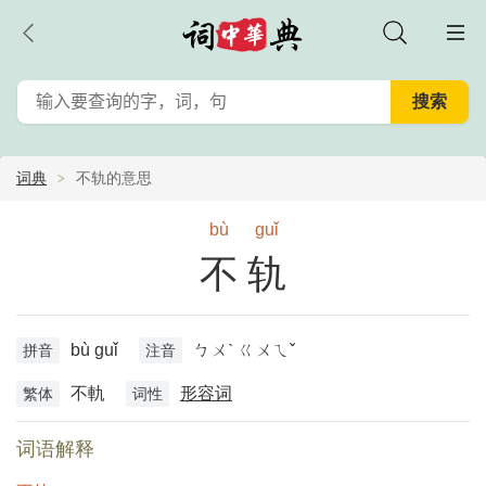
词典
不轨的意思
bù
guǐ
不轨
bù guǐ
ㄅㄨˋ ㄍㄨㄟˇ
拼音
注音
不軌
形容词
繁体
词性
词语解释