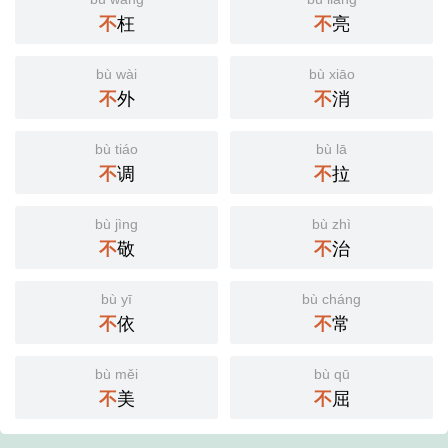
不
枉
不
亮
bù wài
bù xiāo
不
外
不
消
bù tiáo
bù lā
不
调
不
拉
bù jìng
bù zhì
不
敬
不
治
bù yī
bù cháng
不
依
不
常
bù měi
bù qū
不
美
不
屈