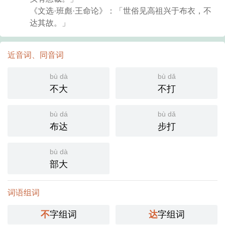
《文选·班彪·王命论》：「世俗见高祖兴于布衣，不
达其故。」
近音词、同音词
bù dà
bù dǎ
不大
不打
bù dá
bù dǎ
布达
步打
bù dà
部大
词语组词
不
字组词
达
字组词