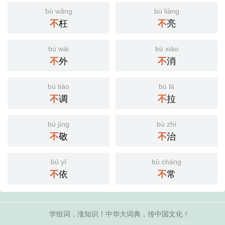
bù wǎng
bù liàng
不
枉
不
亮
bù wài
bù xiāo
不
外
不
消
bù tiáo
bù lā
不
调
不
拉
bù jìng
bù zhì
不
敬
不
治
bù yī
bù cháng
不
依
不
常
学组词，涨知识！中华大词典，传中国文化！