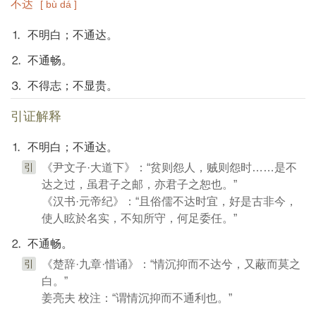
不达
[ bù dá ]
⒈ 不明白；不通达。
⒉ 不通畅。
⒊ 不得志；不显贵。
引证解释
⒈ 不明白；不通达。
引
《尹文子·大道下》：“贫则怨人，贼则怨时……是不
达之过，虽君子之邮，亦君子之恕也。”
《汉书·元帝纪》：“且俗儒不达时宜，好是古非今，
使人眩於名实，不知所守，何足委任。”
⒉ 不通畅。
引
《楚辞·九章·惜诵》：“情沉抑而不达兮，又蔽而莫之
白。”
姜亮夫 校注：“谓情沉抑而不通利也。”