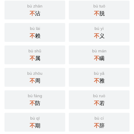
bù zhān
bù tuō
不
沾
不
脱
bù lài
bú yì
不
赖
不
义
bù shǔ
bù mán
不
属
不
瞒
bù zhōu
bù yǎ
不
周
不
雅
bù fáng
bù ruò
不
防
不
若
bù qī
bù cí
不
期
不
辞