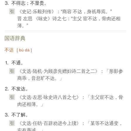
⒊ 不得志；不显贵。
引
《史记·乐毅列传》：“商容 不达，身祇辱焉。”
晋 左思 《咏史》诗之七：“主父 宦不达，骨肉还相
薄。”
国语辞典
不达
[ bù dá ]
⒈ 不通。
引
《文选·陆机·为顾彦先赠妇诗二首之二》：「形影参
商乖，音息旷不达。」
⒉ 不发达。
引
《文选·左思·咏史诗八首之七》：「主父宦不达，骨
肉还相薄。」
⒊ 不了解。
引
《文选·任昉·百辟劝进今上牋》：「某等不达通变，
实有愚诚。」