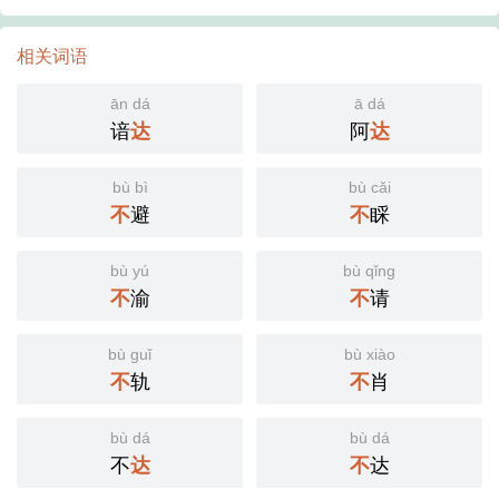
相关词语
ān dá
ā dá
谙
达
阿
达
bù bì
bù cǎi
不
避
不
睬
bù yú
bù qǐng
不
渝
不
请
bù guǐ
bù xiào
不
轨
不
肖
bù dá
bù dá
不
达
不
达