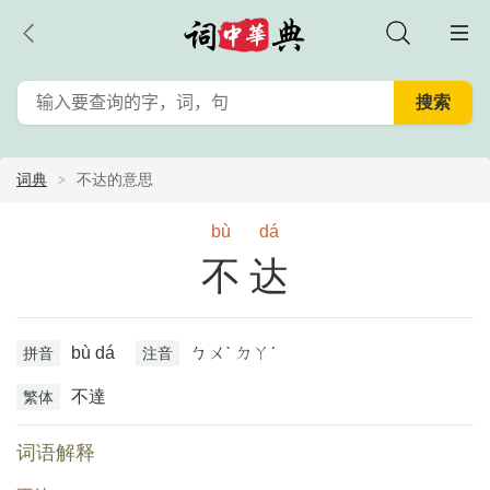
词典
不达的意思
bù
dá
不达
bù dá
ㄅㄨˋ ㄉㄚˊ
拼音
注音
不達
繁体
词语解释