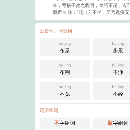
在，亏损圣德之聪明，奉詔不谨；皆不
颜师古 注：“既自云不坐，又言迟疾
近音词、同音词
bù jǐng
bù jǐng
布景
步景
bù jīng
bù jìng
布荆
不浄
bù jìng
bù jīng
不竞
不经
词语组词
不
字组词
敬
字组词