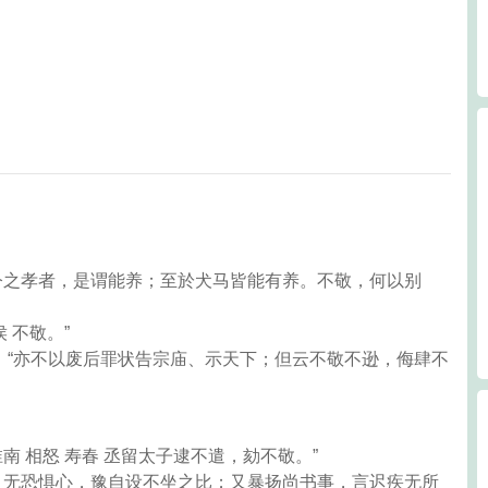
：今之孝者，是谓能养；至於犬马皆能有养。不敬，何以别
 不敬。”
》：“亦不以废后罪状告宗庙、示天下；但云不敬不逊，侮肆不
南 相怒 寿春 丞留太子逮不遣，劾不敬。”
诛，无恐惧心，豫自设不坐之比；又暴扬尚书事，言迟疾无所