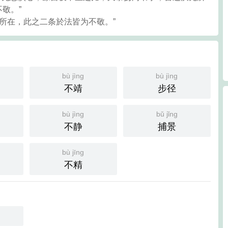
敬。”
无所在，此之二条於法皆为不敬。”
bù jìng
bù jìng
不靖
步径
bù jìng
bǔ jǐng
不静
捕景
bù jīng
不精