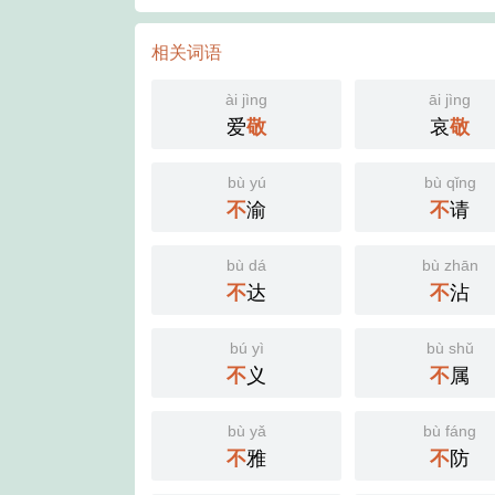
相关词语
ài jìng
āi jìng
爱
敬
哀
敬
bù yú
bù qǐng
不
渝
不
请
bù dá
bù zhān
不
达
不
沾
bú yì
bù shǔ
不
义
不
属
bù yǎ
bù fáng
不
雅
不
防