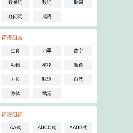
数量词
数词
助词
疑问词
成语
词语组合
生肖
四季
数字
动物
植物
颜色
方位
味道
自然
身体
武器
词语组词
AA式
ABCC式
AABB式