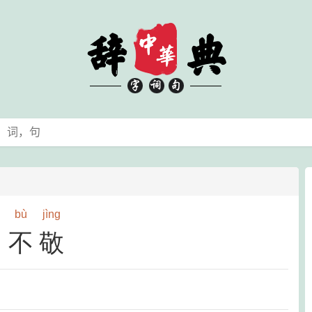
bù
jìng
不敬