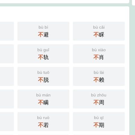
bù bì
bù cǎi
不
避
不
睬
bù guǐ
bù xiào
不
轨
不
肖
bù tuō
bù lài
不
脱
不
赖
bù mán
bù zhōu
不
瞒
不
周
bù ruò
bù qī
不
若
不
期