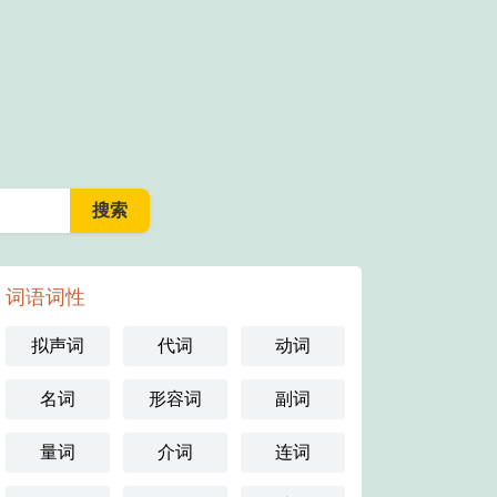
词语词性
拟声词
代词
动词
名词
形容词
副词
量词
介词
连词