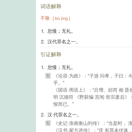
词语解释
不敬
[ bù jìng ]
⒈ 怠慢；无礼。
⒉ 汉代罪名之一。
引证解释
⒈ 怠慢；无礼。
引
《论语·为政》：“子游 问孝，子曰
乎。”
《国语·周语上》：“吕甥、郤芮 相 晋侯
明 沉德符 《野获编·宫闱·世宗废后
悛而已。”
⒉ 汉 代罪名之一。
引
《史记·淮南衡山列传》：“当是时， 淮
《汉书·翟方进传》：“庆 有罪未伏