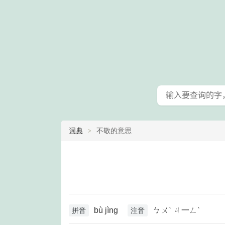
词典
不敬的意思
bù jìng
ㄅㄨˋ ㄐ一ㄥˋ
拼音
注音