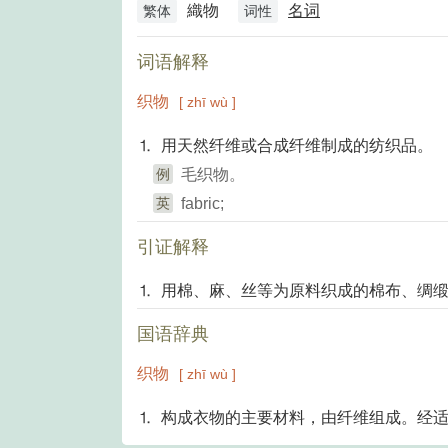
織物
名词
繁体
词性
词语解释
织物
[ zhī wù ]
⒈ 用天然纤维或合成纤维制成的纺织品。
例
毛织物。
英
fabric;
引证解释
⒈ 用棉、麻、丝等为原料织成的棉布、绸
国语辞典
织物
[ zhī wù ]
⒈ 构成衣物的主要材料，由纤维组成。经