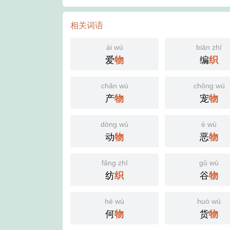
相关词语
ài wù
biān zhī
爱
物
编
织
chǎn wù
chǒng wù
产
物
宠
物
dòng wù
è wù
动
物
恶
物
fǎng zhī
gǔ wù
纺
织
谷
物
hé wù
huò wù
何
物
货
物