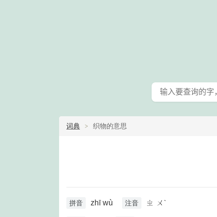
词典
织物的意思
zhī wù
ㄓ ㄨˋ
拼音
注音