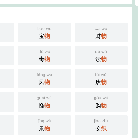
bǎo wù
cái wù
宝
物
财
物
dú wù
dú wù
毒
物
读
物
fēng wù
fèi wù
风
物
废
物
guài wù
gòu wù
怪
物
购
物
jǐng wù
jiāo zhī
景
物
交
织