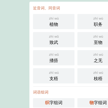
近音词、同音词
zhí wù
zhí wù
植物
职务
zhì wǔ
zhì wù
致武
至物
zhī wǔ
zhī wú
搘捂
之无
zhī wú
zhī wú
支梧
枝梧
词语组词
织
字组词
物
字组词