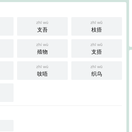
zhī wú
zhī wǔ
支吾
枝捂
zhí wù
zhī wǔ
殖物
支捂
zhī wú
zhī wū
吱唔
织乌