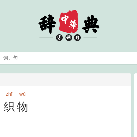
zhī
wù
织物