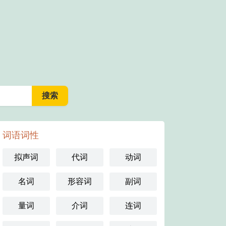
词语词性
拟声词
代词
动词
名词
形容词
副词
量词
介词
连词