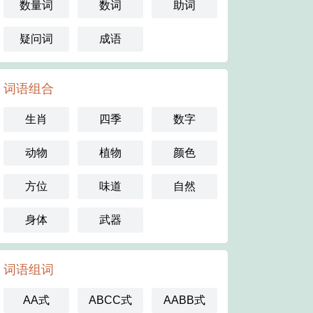
数量词
数词
助词
疑问词
成语
词语组合
生肖
四季
数字
动物
植物
颜色
方位
味道
自然
身体
武器
词语组词
AA式
ABCC式
AABB式