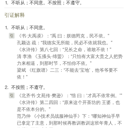
⒈ 不听从；不同意。不按照；不遵守。
引证解释
⒈ 不听从；不同意。
引
《书·大禹谟》：“禹 曰：朕德罔克，民不依。”
孔颖达 疏：“我德实无所能，民必不依就我也。”
《水浒传》第八七回：“兄长之命，谁敢不依！”
清 李渔 《玉搔头·缔盟》：“只怕有大富大贵之人把势
力来相逼，到那时节，不怕你不依。”
梁斌 《红旗谱》二三：“不能去‘宝地’，他爷爷要不
依！”
⒉ 不按照；不遵守。
引
《北齐书·文苑传·樊逊》：“愔 曰：‘才高不依常例。’”
《水浒传》第二四回：“原来这个开茶坊的 王婆，也
是不依本分的。”
范乃仲 《小技术员战服神仙手》下：“哪知神仙手早
已拿定了主意，到那时候再教训教训这班年青人，不