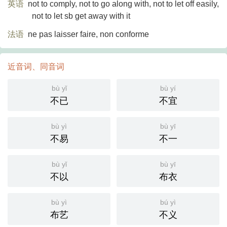
英语
not to comply, not to go along with, not to let off easily,
not to let sb get away with it
法语
ne pas laisser faire, non conforme
近音词、同音词
bù yǐ
bù yí
不已
不宜
bù yì
bù yī
不易
不一
bù yǐ
bù yī
不以
布衣
bù yì
bú yì
布艺
不义