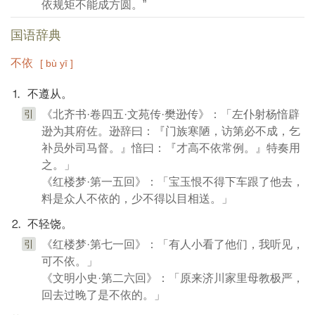
依规矩不能成方圆。”
国语辞典
不依
[ bù yī ]
⒈ 不遵从。
引
《北齐书·卷四五·文苑传·樊逊传》：「左仆射杨愔辟
逊为其府佐。逊辞曰：『门族寒陋，访第必不成，乞
补员外司马督。』愔曰：『才高不依常例。』特奏用
之。」
《红楼梦·第一五回》：「宝玉恨不得下车跟了他去，
料是众人不依的，少不得以目相送。」
⒉ 不轻饶。
引
《红楼梦·第七一回》：「有人小看了他们，我听见，
可不依。」
《文明小史·第二六回》：「原来济川家里母教极严，
回去过晚了是不依的。」