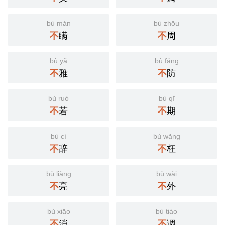
bù mán
bù zhōu
不
瞒
不
周
bù yǎ
bù fáng
不
雅
不
防
bù ruò
bù qī
不
若
不
期
bù cí
bù wǎng
不
辞
不
枉
bù liàng
bù wài
不
亮
不
外
bù xiāo
bù tiáo
不
消
不
调