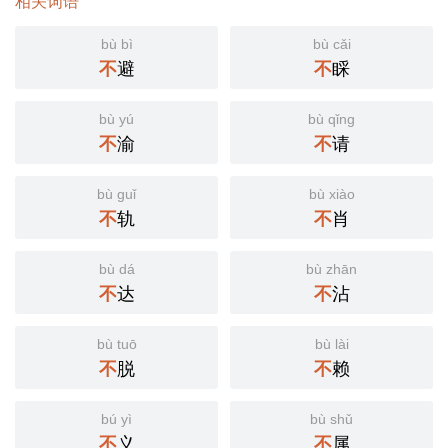
相关词语
bù bì
bù cǎi
不
避
不
睬
bù yú
bù qǐng
不
渝
不
请
bù guǐ
bù xiào
不
轨
不
肖
bù dá
bù zhān
不
达
不
沾
bù tuō
bù lài
不
脱
不
赖
bú yì
bù shǔ
不
义
不
属