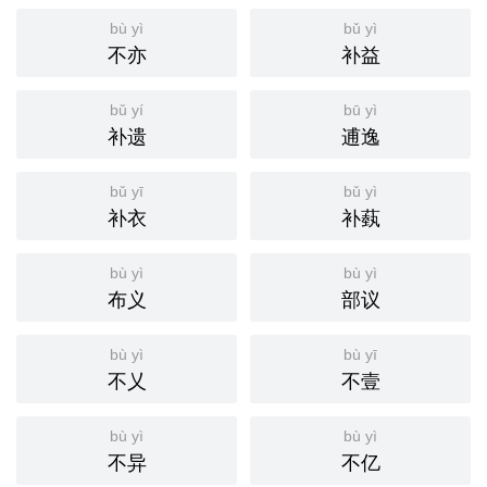
bù yì
bǔ yì
不亦
补益
bǔ yí
bū yì
补遗
逋逸
bǔ yī
bǔ yì
补衣
补蓺
bù yì
bù yì
布义
部议
bù yì
bù yī
不乂
不壹
bù yì
bù yì
不异
不亿