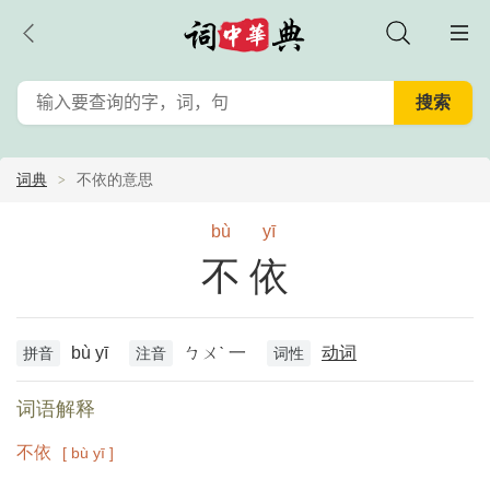
词典
不依的意思
bù
yī
不依
bù yī
ㄅㄨˋ 一
动词
拼音
注音
词性
词语解释
不依
[ bù yī ]