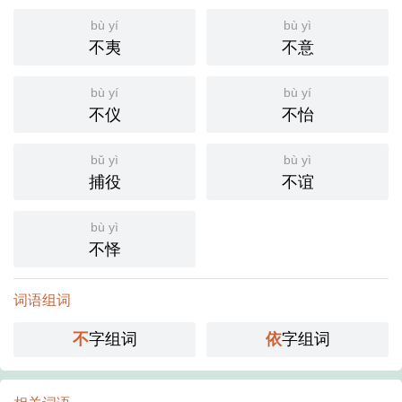
bù yí
bù yì
不夷
不意
bù yí
bù yí
不仪
不怡
bǔ yì
bù yì
捕役
不谊
bù yì
不怿
词语组词
不
字组词
依
字组词