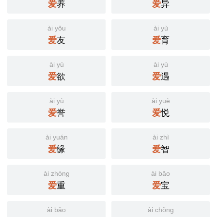
爱
养
爱
异
ài yǒu
ài yù
爱
友
爱
育
ài yù
ài yù
爱
欲
爱
遇
ài yù
ài yuè
爱
誉
爱
悦
ài yuán
ài zhì
爱
缘
爱
智
ài zhòng
ài bǎo
爱
重
爱
宝
ài bǎo
ài chǒng