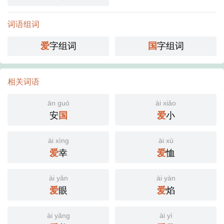
词语组词
爱
字组词
国
字组词
相关词语
ān guó
ài xiǎo
安
国
爱
小
ài xìng
ài xù
爱
幸
爱
恤
ài yǎn
ài yàn
爱
眼
爱
焰
ài yǎng
ài yì