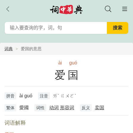
词典
爱国的意思
ài
guó
爱国
ài guó
ㄞˋ ㄍㄨㄛˊ
拼音
注音
愛國
动词
形容词
卖国
繁体
词性
反义
词语解释