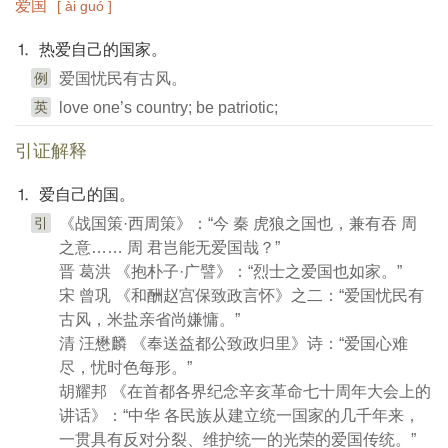
爱国
[ ài guó ]
⒈ 热爱自己的国家。
例
爱国忧民有古风。
英
love one’s country; be patriotic;
引证解释
⒈ 爱自己的国。
引
《战国策·西周策》：“今 秦 虎狼之国也，兼有吞 周
之意…… 周 君岂能无爱国哉？”
晋 葛洪 《抱朴子·广譬》：“烈士之爱国也如家。”
宋 曾巩 《和酬赵宫保致政言怀》之二：“爱国忧民有
古风，米盐亲省尚嫌慵。”
清 汪懋麟 《奉送益都公致政归里》诗：“爱国心难
尽，忧时色每形。”
胡耀邦 《在首都各界纪念辛亥革命七十周年大会上的
讲话》：“中华 各民族从建立统一国家的几千年来，
一贯具有反对分裂、维护统一的光荣的爱国传统。”