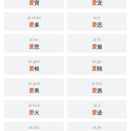
爱
寶
爱
宠
ài cháo
ài è
爱
巢
爱
恶
ài ēn
ài fú
爱
恩
爱
服
ài gēn
ài gù
爱
根
爱
顾
ài guǒ
ài huì
爱
果
爱
惠
ài huǒ
ài jì
爱
火
爱
迹
ài jiāo
ài jiè