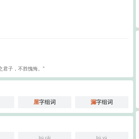
之君子，不胜愧悔。”
屋
字组词
漏
字组词
bù cǎi
bù yú