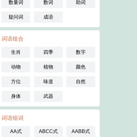
数量词
数词
助词
疑问词
成语
词语组合
生肖
四季
数字
动物
植物
颜色
方位
味道
自然
身体
武器
词语组词
AA式
ABCC式
AABB式