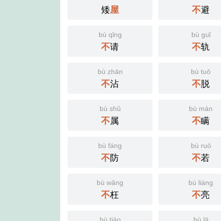
矮
屋
不
避
bù qǐng
bù guǐ
不
请
不
轨
bù zhān
bù tuō
不
沾
不
脱
bù shǔ
bù mán
不
属
不
瞒
bù fáng
bù ruò
不
防
不
若
bù wǎng
bù liàng
不
枉
不
亮
bù tiáo
bù lā