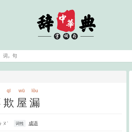
qī
wū
lòu
不欺屋漏
ㄌㄡˋ
成语
词性