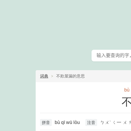
词典
不欺屋漏的意思
bù
bù qī wū lòu
ㄅㄨˋ ㄑ一 ㄨ 
拼音
注音