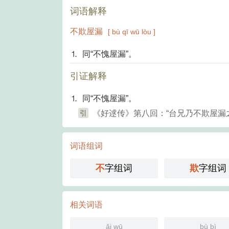
词语解释
不欺屋漏
[ bù qī wū lòu ]
⒈ 同“不愧屋漏”。
引证解释
⒈ 同“不愧屋漏”。
引
《好逑传》第八回：“台兄乃不欺屋漏
词语组词
不
字组词
欺
字组词
相关词语
ǎi wū
bù bì