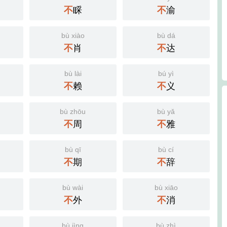
不
睬
不
渝
bù xiào
bù dá
不
肖
不
达
bù lài
bú yì
不
赖
不
义
bù zhōu
bù yǎ
不
周
不
雅
bù qī
bù cí
不
期
不
辞
bù wài
bù xiāo
不
外
不
消
bù jìng
bù zhì