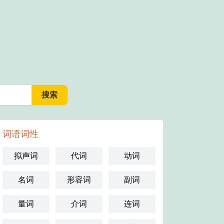
词语词性
拟声词
代词
动词
名词
形容词
副词
量词
介词
连词