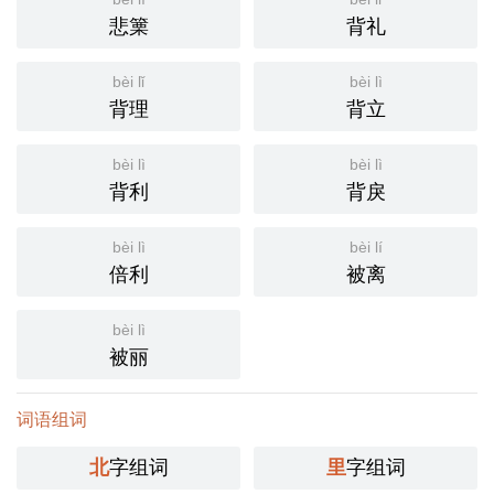
悲篥
背礼
bèi lǐ
bèi lì
背理
背立
bèi lì
bèi lì
背利
背戾
bèi lì
bèi lí
倍利
被离
bèi lì
被丽
词语组词
北
字组词
里
字组词