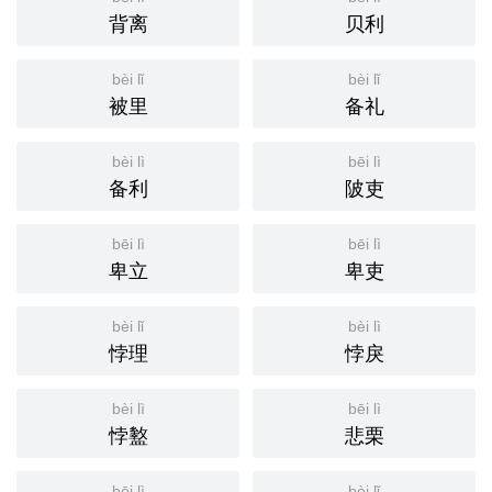
背离
贝利
bèi lǐ
bèi lǐ
被里
备礼
bèi lì
bēi lì
备利
陂吏
bēi lì
bēi lì
卑立
卑吏
bèi lǐ
bèi lì
悖理
悖戾
bèi lì
bēi lì
悖盭
悲栗
bēi lì
bèi lǐ