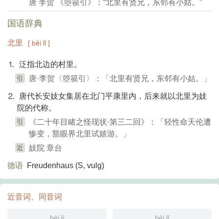
唐 李贺 《箜篌引》：“北里有贤兄，东邻有小姑。”
国语辞典
北里
[ běi lǐ ]
⒈ 泛指北边的村里。
引
唐·李贺〈箜篌引〉：「北里有贤兄，东邻有小姑。」
⒉ 唐代长安妓女集居在北门平康里内，后来就以北里为妓
院的代称。
引
《二十年目睹之怪现状·第三二回》：「轻性命天伦遭
惨变，豁眼界北里试嬉游。」
近
妓院 章台
德语
Freudenhaus (S, vulg)​
近音词、同音词
bèi lí
bèi lì