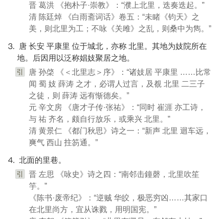
晋 葛洪 《抱朴子·崇教》：“濮上北里，迭奏迭起。”
清 陈廷焯 《白雨斋词话》卷五：“未睹《钧天》之
美，则北里为工；不咏《关雎》之乱，则桑中为雋。”
⒊ 唐 长安 平康里 位于城北，亦称 北里。其地为妓院所在
地。后因用以泛称娼妓聚居之地。
引
唐 孙棨 《＜北里志＞序》：“诸妓居 平康里 ……比常
闻 蜀 妓 薛涛 之才，必谓人过言，及覩 北里 二三子
之徒，则 薛涛 远有惭德矣。”
元 辛文房 《唐才子传·张祐》：“同时 崔涯 亦工诗，
与 祐 齐名，颇自行放乐，或乘兴 北里。”
清 黄景仁 《都门秋思》诗之一：“新声 北里 迴车远，
爽气 西山 拄笏通。”
⒋ 北面的里巷。
引
晋 左思 《咏史》诗之四：“南邻击鐘磬，北里吹笙
竽。”
《陈书·废帝纪》：“逆贼 华皎，极恶穷凶……其家口
在北里尚方，宜从诛戮，用明国宪。”