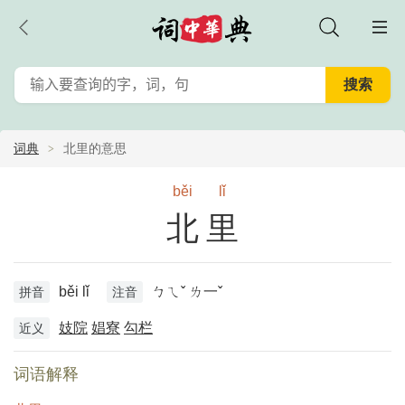
词典
北里的意思
běi
lǐ
北里
běi lǐ
ㄅㄟˇ ㄌ一ˇ
拼音
注音
妓院
娼寮
勾栏
近义
词语解释