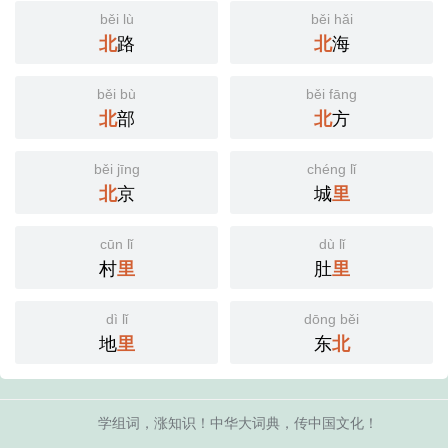
běi lù
běi hǎi
北
路
北
海
běi bù
běi fāng
北
部
北
方
běi jīng
chéng lǐ
北
京
城
里
cūn lǐ
dù lǐ
村
里
肚
里
dì lǐ
dōng běi
地
里
东
北
学组词，涨知识！中华大词典，传中国文化！