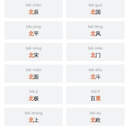
běi chén
běi guó
北
辰
北
国
běi píng
běi fēng
北
平
北
风
běi sòng
běi mén
北
宋
北
门
běi miàn
běi dǒu
北
面
北
斗
běi jí
bǎi lǐ
北
极
百
里
běi shàng
běi ōu
北
上
北
欧