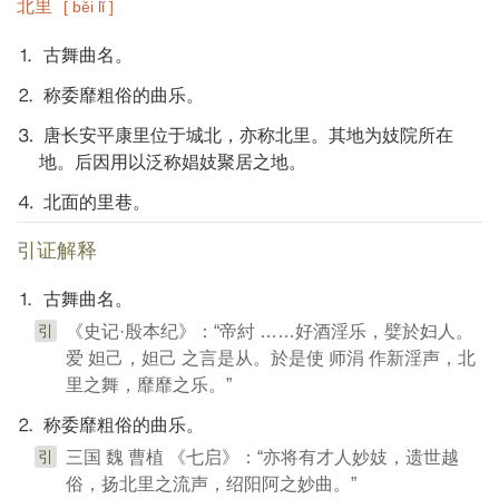
北里
[ běi lǐ ]
⒈ 古舞曲名。
⒉ 称委靡粗俗的曲乐。
⒊ 唐长安平康里位于城北，亦称北里。其地为妓院所在
地。后因用以泛称娼妓聚居之地。
⒋ 北面的里巷。
引证解释
⒈ 古舞曲名。
引
《史记·殷本纪》：“帝紂 ……好酒淫乐，嬖於妇人。
爱 妲己，妲己 之言是从。於是使 师涓 作新淫声，北
里之舞，靡靡之乐。”
⒉ 称委靡粗俗的曲乐。
引
三国 魏 曹植 《七启》：“亦将有才人妙妓，遗世越
俗，扬北里之流声，绍阳阿之妙曲。”