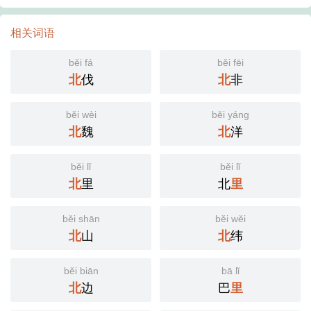
相关词语
běi fá
běi fēi
北
伐
北
非
běi wèi
běi yáng
北
魏
北
洋
běi lǐ
běi lǐ
北
里
北
里
běi shān
běi wěi
北
山
北
纬
běi biān
bā lǐ
北
边
巴
里