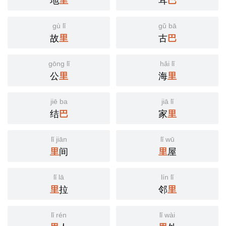
地
里
耳
巴
gù lǐ
gǔ bā
故
里
古
巴
gōng lǐ
hǎi lǐ
公
里
海
里
jiē ba
jiā lǐ
结
巴
家
里
lǐ jiān
lǐ wū
里
间
里
屋
lǐ lā
lín lǐ
里
拉
邻
里
lǐ rén
lǐ wài