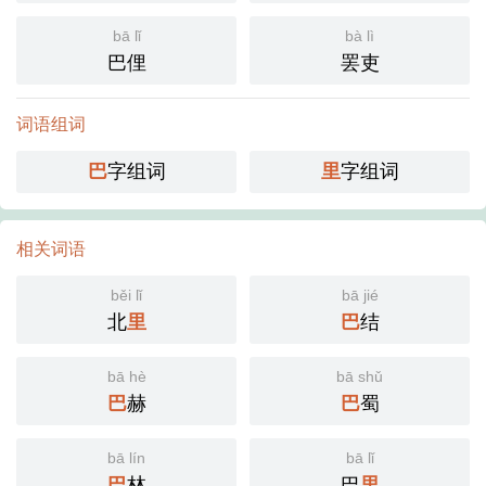
bā lǐ
bà lì
巴俚
罢吏
词语组词
巴
字组词
里
字组词
相关词语
běi lǐ
bā jié
北
里
巴
结
bā hè
bā shǔ
巴
赫
巴
蜀
bā lín
bā lǐ
巴
林
巴
里