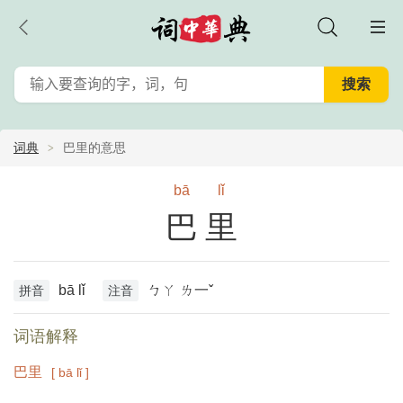
词典
巴里的意思
bā
lǐ
巴里
bā lǐ
ㄅㄚ ㄌ一ˇ
拼音
注音
词语解释
巴里
[ bā lǐ ]