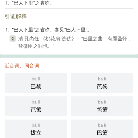
⒈ “巴人下里”之省称。
引证解释
⒈ “巴人下里”之省称。参见“巴人下里”。
引
清 孔尚任 《桃花扇·选优》：“巴里之曲，有厪圣怀，
皆微臣之罪也。”
近音词、同音词
bā lí
bā lí
巴黎
芭黎
bā lí
bā lí
芭篱
笆篱
bá lì
bā lí
拔立
巴篱