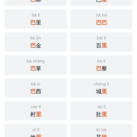
bā lǐ
bā bā
巴
里
巴
巴
bā jīn
bǎi lǐ
巴
金
百
里
bā zhǎng
bā lí
巴
掌
巴
黎
bā xī
chéng lǐ
巴
西
城
里
cūn lǐ
dù lǐ
村
里
肚
里
dì lǐ
ěr bā