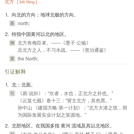
北方
[ běi fāng ]
⒈ 向北的方向；地球北极的方向。
英
north;
⒉ 特指中国黄河以北的地区。
例
北方有侮臣者。——《墨子·公输》
且北方之人，不习水战。——《资治通鉴》
英
the North;
引证解释
⒈ 北；北面。
引
《易·说卦》：“坎者，水也，正北方之卦也。”
《云笈七籤》卷十三：“肾主北方，其色黑。”
孙中山 《建国方略·第一计划》：“北方大港之筑，用
为国际发展实业计划之策源地。”
⒉ 北部地区。在我国多指 黄河 流域及其以北地区。