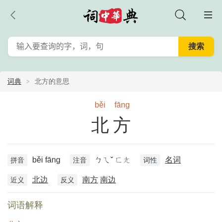
词典
北方的意思
běi
fāng
北方
běi fāng
ㄅㄟˇ ㄈㄤ
名词
拼音
注音
词性
北边
南方
南边
近义
反义
词语解释