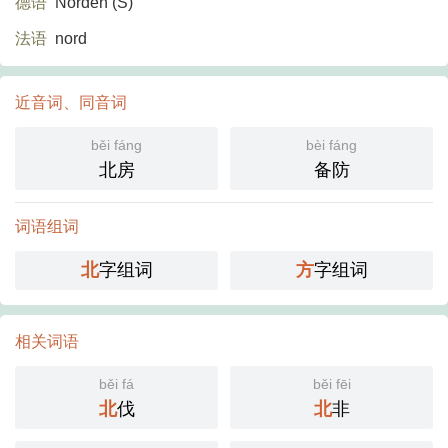
德语
Norden (S)​
法语
nord
近音词、同音词
běi fáng
bèi fáng
北房
备防
词语组词
北
字组词
方
字组词
相关词语
běi fá
běi fēi
北
伐
北
非