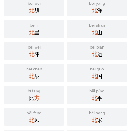
běi wèi
běi yáng
北
魏
北
洋
běi lǐ
běi shān
北
里
北
山
běi wěi
běi biān
北
纬
北
边
běi chén
běi guó
北
辰
北
国
bǐ fāng
běi píng
比
方
北
平
běi fēng
běi sòng
北
风
北
宋