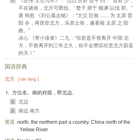
引
《左传·文公九年》：“范山 言於 楚子 曰：‘ 晋君 少，
不在诸侯，北方可图也。’ 楚子 师于 狼渊 以伐 郑。”
唐 韩愈 《刘公墓志铭》：“大父 巨敖 ……为 太原 晋
阳 令，再世宦北方，乐其土俗，遂著籍 太原 之 阳
曲。”
冰心 《寄小读者》二九：“你若是不曾离开 中国 北
方，不曾离开到三年之久，你不会赞叹欣赏北方蔚蓝
的天！”
国语辞典
北方
[ běi fāng ]
⒈ 方位名。南的对面，即北边。
近
北边
反
南边 南方
英语
north, the northern part a country, China north of the
Yellow River