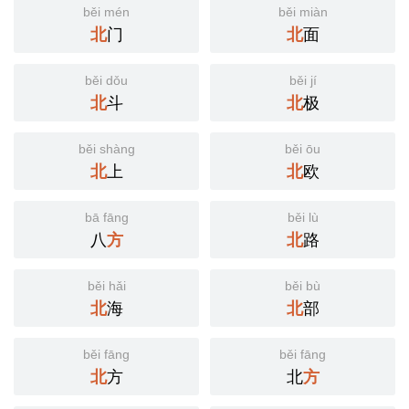
běi mén
běi miàn
北
门
北
面
běi dǒu
běi jí
北
斗
北
极
běi shàng
běi ōu
北
上
北
欧
bā fāng
běi lù
八
方
北
路
běi hǎi
běi bù
北
海
北
部
běi fāng
běi fāng
北
方
北
方