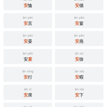
安
恤
安
循
ān yán
ān yàn
安
言
安
宴
ān yàn
ān yàn
安
晏
安
燕
ān yàn
ān xú
安
宴
安
徐
ān xíng
ān xiá
安
行
安
暇
ān xí
ān xià
安
席
安
下