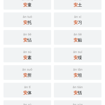
安
童
安
土
ān tuō
ān xí
安
托
安
习
ān tiē
ān tiē
安
怗
安
贴
ān sù
ān suí
安
素
安
绥
ān suǒ
ān tǎn
安
所
安
坦
ān tǐ
ān tián
安
体
安
恬
ān xù
ān xún