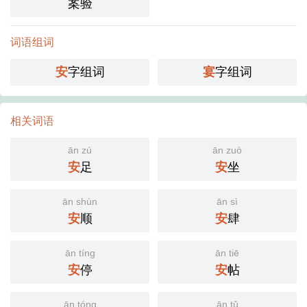
案验
词语组词
安
字组词
宴
字组词
相关词语
ān zú
ān zuò
安
足
安
坐
ān shùn
ān sì
安
顺
安
肆
ān tíng
ān tiē
安
停
安
帖
ān tóng
ān tǔ