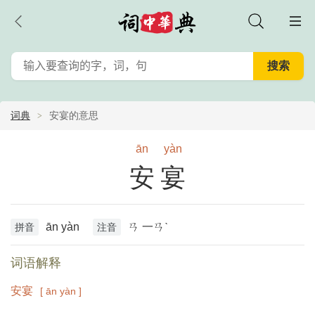
词典
安宴的意思
ān
yàn
安宴
ān yàn
ㄢ 一ㄢˋ
拼音
注音
词语解释
安宴
[ ān yàn ]