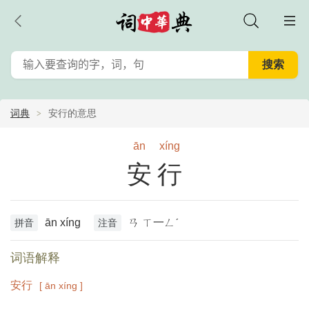
词典
安行的意思
ān
xíng
安行
ān xíng
ㄢ ㄒ一ㄥˊ
拼音
注音
词语解释
安行
[ ān xíng ]