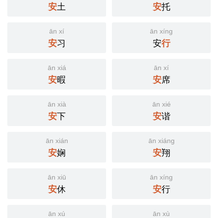
安
土
安
托
ān xí
ān xíng
安
习
安
行
ān xiá
ān xí
安
暇
安
席
ān xià
ān xié
安
下
安
谐
ān xián
ān xiáng
安
娴
安
翔
ān xiū
ān xíng
安
休
安
行
ān xú
ān xù