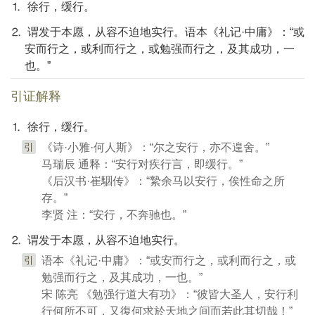
⒈ 徐行，缓行。
⒉ 谓发于本愿，从容不迫地实行。语本《礼记·中庸》：“或
安而行之，或利而行之，或勉强而行之，及其成功，一
也。”
引证解释
⒈ 徐行，缓行。
引
《诗·小雅·何人斯》：“尔之安行，亦不遑舍。”
马瑞辰 通释：“安行对疾行言，即缓行。”
《后汉书·崔駰传》：“縶余马以安行，俟性命之所
存。”
李贤 注：“安行，不奔驰也。”
⒉ 谓发于本愿，从容不迫地实行。
引
语本《礼记·中庸》：“或安而行之，或利而行之，或
勉强而行之，及其成功，一也。”
宋 陈亮 《勉强行道大有功》：“彼皆大圣人，安行利
行何所不可，又復何求於天地之间而若此其切哉！”