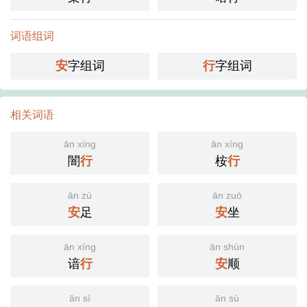
词语组词
安
字组词
行
字组词
相关词语
ān xíng
ān xíng
闇
行
桉
行
ān zú
ān zuò
安
足
安
坐
ān xíng
ān shùn
谙
行
安
顺
ān sì
ān sù