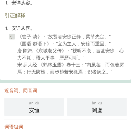
⒈ 安详从容。
引证解释
⒈ 安详从容。
引
《管子·势》：“故贤者安徐正静，柔节先定。”
《国语·越语下》：“宜为主人，安徐而重固。”
唐 陈鸿 《东城老父传》：“视听不衰，言甚安徐，心
力不耗，语太平事，歷歷可听。”
宋 罗大经 《鹤林玉露》卷十三：“内虽荏，而色若厉
焉；行无防检，而步趋若安徐焉；识者病之。”
近音词、同音词
ān xù
àn xū
安恤
闇虚
词语组词