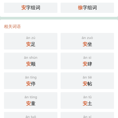
安
字组词
徐
字组词
相关词语
ān zú
ān zuò
安
足
安
坐
ān shùn
ān sì
安
顺
安
肆
ān tíng
ān tiē
安
停
安
帖
ān tóng
ān tǔ
安
童
安
土
ān tuō
ān xí