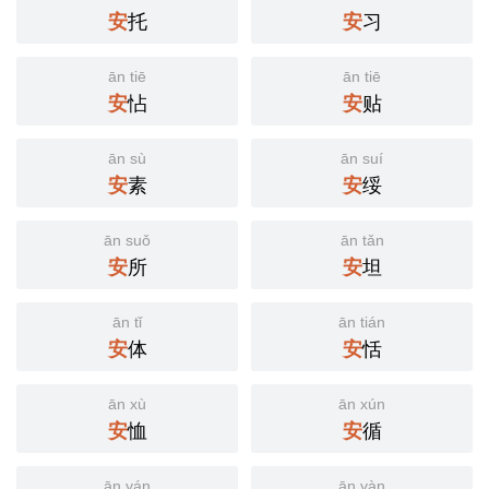
安
托
安
习
ān tiē
ān tiē
安
怗
安
贴
ān sù
ān suí
安
素
安
绥
ān suǒ
ān tǎn
安
所
安
坦
ān tǐ
ān tián
安
体
安
恬
ān xù
ān xún
安
恤
安
循
ān yán
ān yàn