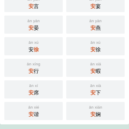
安
言
安
宴
ān yàn
ān yàn
安
晏
安
燕
ān xú
ān xú
安
徐
安
徐
ān xíng
ān xiá
安
行
安
暇
ān xí
ān xià
安
席
安
下
ān xié
ān xián
安
谐
安
娴