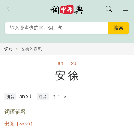
词典
安徐的意思
ān
xú
安徐
ān xú
ㄢ ㄒㄨˊ
拼音
注音
词语解释
安徐
[ ān xú ]