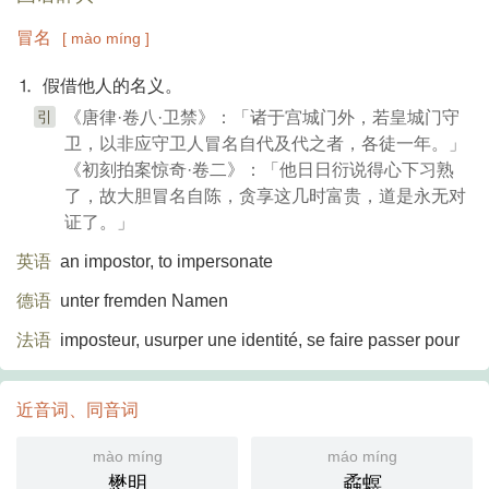
冒名
[ mào míng ]
⒈ 假借他人的名义。
引
《唐律·卷八·卫禁》：「诸于宫城门外，若皇城门守
卫，以非应守卫人冒名自代及代之者，各徒一年。」
《初刻拍案惊奇·卷二》：「他日日衍说得心下习熟
了，故大胆冒名自陈，贪享这几时富贵，道是永无对
证了。」
英语
an impostor, to impersonate
德语
unter fremden Namen
法语
imposteur, usurper une identité, se faire passer pour
近音词、同音词
mào míng
máo míng
懋明
蟊螟