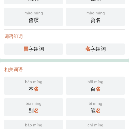
mào míng
mào míng
瞀瞑
贸名
词语组词
冒
字组词
名
字组词
相关词语
běn míng
bǎi míng
本
名
百
名
bié míng
bǐ míng
别
名
笔
名
bào míng
chí míng