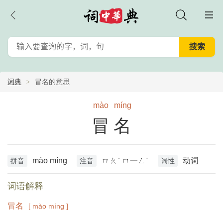
词典
冒名的意思
mào
míng
冒名
mào míng
ㄇㄠˋ ㄇ一ㄥˊ
动词
拼音
注音
词性
词语解释
冒名
[ mào míng ]