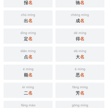
报
名
驰
名
chū míng
chéng míng
出
名
成
名
dìng míng
dé míng
定
名
得
名
diǎn míng
dà míng
点
名
大
名
é míng
è míng
额
名
恶
名
èr míng
fāng míng
二
名
芳
名
fǎng mào
gōng míng