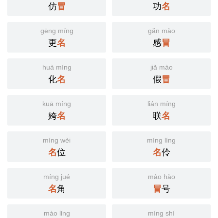
仿
冒
功
名
gēng míng
gǎn mào
更
名
感
冒
huà míng
jiǎ mào
化
名
假
冒
kuā míng
lián míng
姱
名
联
名
míng wèi
míng líng
名
位
名
伶
míng jué
mào hào
名
角
冒
号
mào lǐng
míng shí