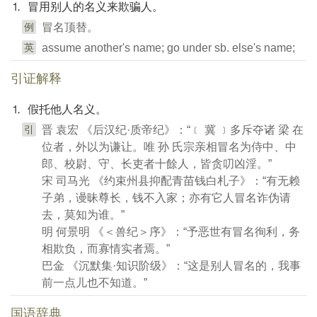
⒈ 冒用别人的名义来欺骗人。
例
冒名顶替。
英
assume another's name; go under sb. else's name;
引证解释
⒈ 假托他人名义。
引
晋 袁宏 《后汉纪·质帝纪》：“﹝ 冀 ﹞多斥夺诸 梁 在
位者，外以为谦让。唯 孙 氏宗亲相冒名为侍中、中
郎、校尉、守、长吏者十餘人，皆贪叨凶淫。”
宋 司马光 《约束州县抑配青苗钱白札子》：“有无赖
子弟，谩昧尊长，钱不入家；亦有它人冒名诈伪请
去，莫知为谁。”
明 何景明 《＜兽纪＞序》：“予恶世有冒名徇利，务
相欺负，而寡情实者焉。”
巴金 《沉默集·知识阶级》：“这是别人冒名的，我事
前一点儿也不知道。”
国语辞典