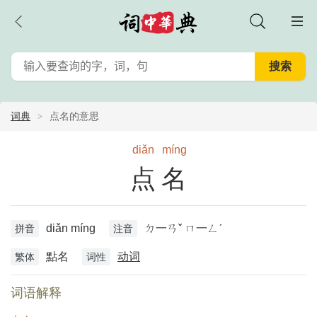
词典
点名的意思
diǎn
míng
点名
diǎn míng
ㄉ一ㄢˇ ㄇ一ㄥˊ
拼音
注音
點名
动词
繁体
词性
词语解释