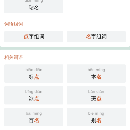
diàn míng
玷名
词语组词
点
字组词
名
字组词
相关词语
biāo diǎn
běn míng
标
点
本
名
bīng diǎn
bān diǎn
冰
点
斑
点
bǎi míng
bié míng
百
名
别
名