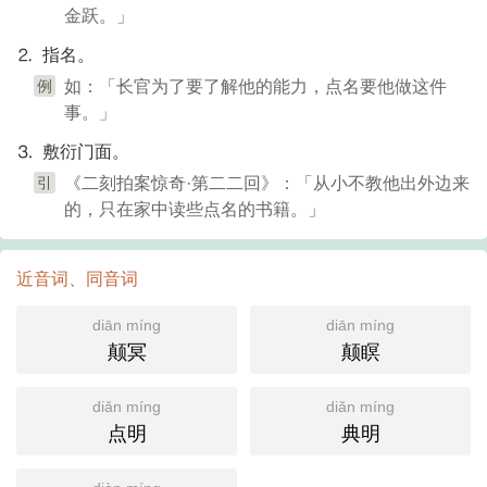
金跃。」
⒉ 指名。
例
如：「长官为了要了解他的能力，点名要他做这件
事。」
⒊ 敷衍门面。
引
《二刻拍案惊奇·第二二回》：「从小不教他出外边来
的，只在家中读些点名的书籍。」
近音词、同音词
diān míng
diān míng
颠冥
颠瞑
diǎn míng
diǎn míng
点明
典明