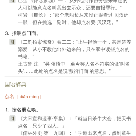
引
巴金 《怀念萧珊》一：“从外地到作协分会来串连的
人可以随意点名叫我出去示众，还要自报罪行。”
柯岩 《船长》：“那个老船长从来没正眼看过 贝汉廷
一眼，但在挑选二副时，他却点名要 贝汉廷。”
⒊ 指装点门面。
引
《二刻拍案惊奇》卷二二：“止生得他一个，甚是娇养
溺爱，从小不教他出外边来的，只在家中读些点名的
书籍。”
王古鲁 注：“吴 俗语中，至今称人名不符实的做‘叫名
头’……此处的点名是説‘敷衍门面’的意思。”
国语辞典
点名
[ diǎn míng ]
⒈ 按名册点唤。
引
《大宋宣和遗事·亨集》：「就当日杀牛大会，把天书
点名，只少了四人。」
《儒林外史·第一九回》：「学道出来点名，点到童生