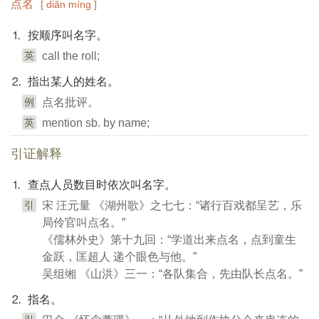
点名
[ diǎn míng ]
⒈ 按顺序叫名字。
英
call the roll;
⒉ 指出某人的姓名。
例
点名批评。
英
mention sb. by name;
引证解释
⒈ 查点人员数目时依次叫名字。
引
宋 汪元量 《湖州歌》之七七：“诸行百戏都呈艺，乐
局伶官叫点名。”
《儒林外史》第十九回：“学道出来点名，点到童生
金跃，匡超人 递个眼色与他。”
吴组缃 《山洪》三一：“各队集合，先由队长点名。”
⒉ 指名。