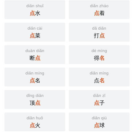
diǎn shuǐ
diǎn zháo
点
水
点
着
diǎn cài
dǎ diǎn
点
菜
打
点
duàn diǎn
dé míng
断
点
得
名
diǎn míng
diǎn míng
点
名
点
名
dǐng diǎn
diǎn zǐ
顶
点
点
子
diǎn huǒ
diǎn qiú
点
火
点
球