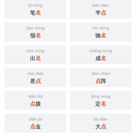
bǐ míng
bàn diǎn
笔
名
半
点
bào míng
chí míng
报
名
驰
名
chū míng
chéng míng
出
名
成
名
chà diǎn
diǎn zhèn
差
点
点
阵
diǎn bō
dìng míng
点
拨
定
名
diǎn jīn
dà diǎn
点
金
大
点