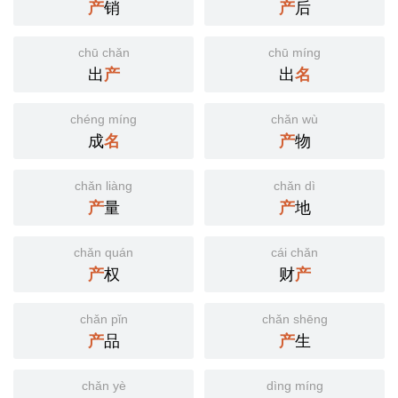
产
销
产
后
chū chǎn
chū míng
出
产
出
名
chéng míng
chǎn wù
成
名
产
物
chǎn liàng
chǎn dì
产
量
产
地
chǎn quán
cái chǎn
产
权
财
产
chǎn pǐn
chǎn shēng
产
品
产
生
chǎn yè
dìng míng