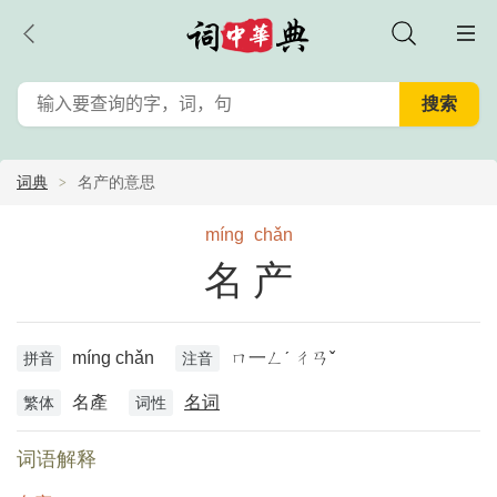
词典
名产的意思
míng
chǎn
名产
míng chǎn
ㄇ一ㄥˊ ㄔㄢˇ
拼音
注音
名產
名词
繁体
词性
词语解释