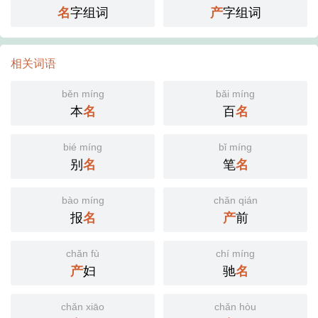
名
字组词
产
字组词
相关词语
běn míng
bǎi míng
本
名
百
名
bié míng
bǐ míng
别
名
笔
名
bào míng
chǎn qián
报
名
产
前
chǎn fù
chí míng
产
妇
驰
名
chǎn xiāo
chǎn hòu