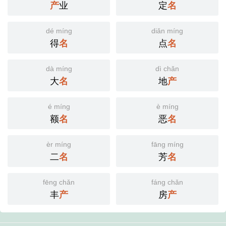
产
业
定
名
dé míng
diǎn míng
得
名
点
名
dà míng
dì chǎn
大
名
地
产
é míng
è míng
额
名
恶
名
èr míng
fāng míng
二
名
芳
名
fēng chǎn
fáng chǎn
丰
产
房
产