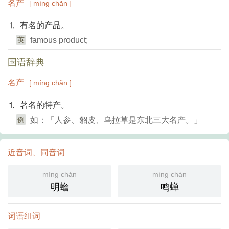
名产
[ míng chǎn ]
⒈ 有名的产品。
英
famous product;
国语辞典
名产
[ míng chǎn ]
⒈ 著名的特产。
例
如：「人参、貂皮、乌拉草是东北三大名产。」
近音词、同音词
míng chán
míng chán
明蟾
鸣蝉
词语组词