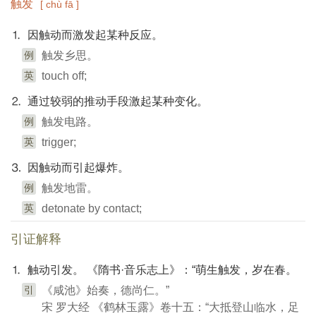
触发
[ chù fā ]
⒈ 因触动而激发起某种反应。
例
触发乡思。
英
touch off;
⒉ 通过较弱的推动手段激起某种变化。
例
触发电路。
英
trigger;
⒊ 因触动而引起爆炸。
例
触发地雷。
英
detonate by contact;
引证解释
⒈ 触动引发。 《隋书·音乐志上》：“萌生触发，岁在春。
引
《咸池》始奏，德尚仁。”
宋 罗大经 《鹤林玉露》卷十五：“大抵登山临水，足