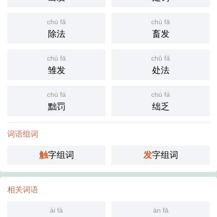
chú fǎ
chù fā
除法
畜发
chú fā
chǔ fǎ
雏发
处法
chù fá
chù fá
黜罚
绌乏
词语组词
触
字组词
发
字组词
相关词语
ài fà
àn fā