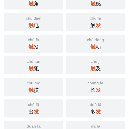
触
角
触
感
chù diàn
chù fā
触
电
触
发
chù fā
chù dòng
触
发
触
动
chù fàn
chù jí
触
犯
触
及
chù mō
cháng fà
触
摸
长
发
chū fā
duō fā
出
发
多
发
duǎn fā
dà fā