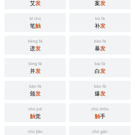
艾
发
案
发
bǐ chù
bǔ fā
笔
触
补
发
bèng fā
bào fā
迸
发
暴
发
bìng fā
bái fà
并
发
白
发
bān fā
bào fā
颁
发
爆
发
chù jué
chù shǒu
触
觉
触
手
chù jiǎo
chù gǎn