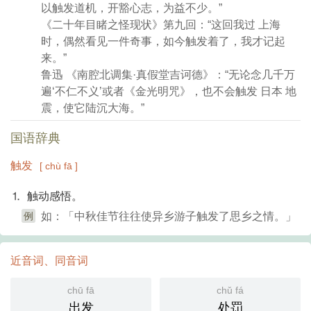
以触发道机，开豁心志，为益不少。”
《二十年目睹之怪现状》第九回：“这回我过 上海
时，偶然看见一件奇事，如今触发着了，我才记起
来。”
鲁迅 《南腔北调集·真假堂吉诃德》：“无论念几千万
遍‘不仁不义’或者《金光明咒》，也不会触发 日本 地
震，使它陆沉大海。”
国语辞典
触发
[ chù fā ]
⒈ 触动感悟。
例
如：「中秋佳节往往使异乡游子触发了思乡之情。」
近音词、同音词
chū fā
chǔ fá
出发
处罚