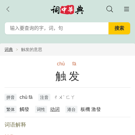
词典
触发的意思
chù
fā
触发
chù fā
ㄔㄨˋ ㄈㄚ
拼音
注音
觸發
动词
板機 激發
繁体
词性
港台
词语解释