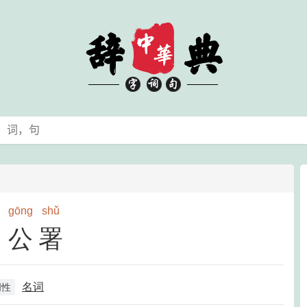
gōng
shǔ
公署
名词
词性