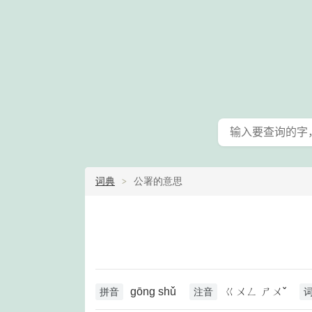
词典
公署的意思
gōng shǔ
ㄍㄨㄥ ㄕㄨˇ
拼音
注音