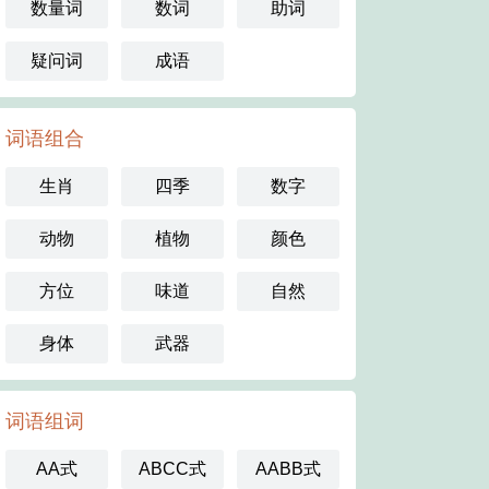
数量词
数词
助词
疑问词
成语
词语组合
生肖
四季
数字
动物
植物
颜色
方位
味道
自然
身体
武器
词语组词
AA式
ABCC式
AABB式