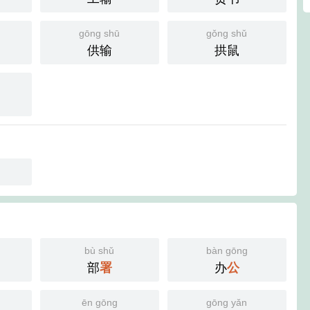
gōng shū
gǒng shǔ
供输
拱鼠
bù shǔ
bàn gōng
部
署
办
公
ēn gōng
gōng yǎn