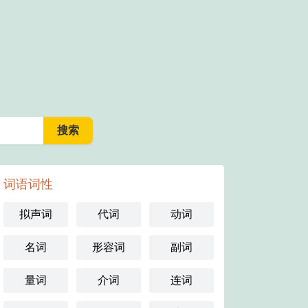
词语词性
拟声词
代词
动词
名词
形容词
副词
量词
介词
连词