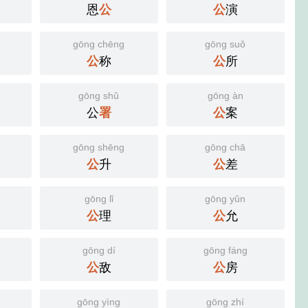
恩
公
公
演
gōng chēng
gōng suǒ
公
称
公
所
gōng shǔ
gōng àn
公
署
公
案
gōng shēng
gōng chā
公
升
公
差
gōng lǐ
gōng yǔn
公
理
公
允
gōng dí
gōng fáng
公
敌
公
房
gōng yìng
gōng zhí