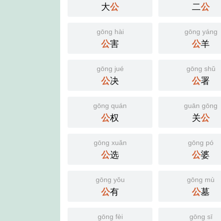
大
公
二
公
gōng hài
gōng yáng
公
害
公
羊
gōng jué
gōng shǔ
公
决
公
署
gōng quán
guān gōng
公
权
关
公
gōng xuǎn
gōng pó
公
选
公
婆
gōng yǒu
gōng mù
公
有
公
墓
gōng fèi
gōng sī