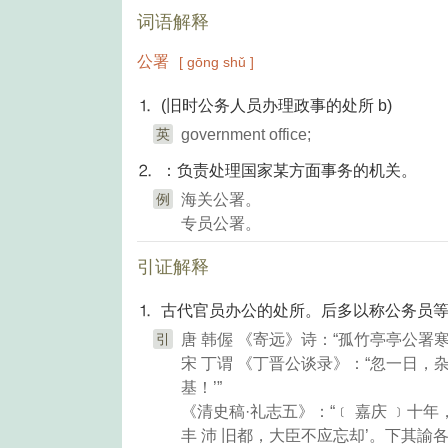
词语解释
公署
[ gōng shǔ ]
⒈ (旧时公务人员办理政事的处所 b)
英
government office;
⒉ ：负责处理国家某方面事务的机关。
例
海关公署。
专员公署。
引证解释
⒈ 古代官员办公的处所。后多以称公务员
引
唐 韩偓 《寄远》诗：“孤竹亭亭公署
宋 丁谓 《丁晋公谈录》：“忽一日
基！’”
《清史稿·礼志五》：“﹝ 嘉庆 ﹞十年
丰 沛 旧都，大臣不应忘却’。下其諭