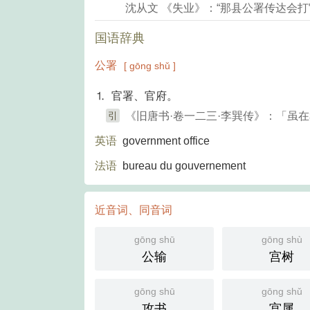
沈从文 《失业》：“那县公署传达会打
国语辞典
公署
[ gōng shǔ ]
⒈ 官署、官府。
引
《旧唐书·卷一二三·李巽传》：「虽
英语
government office
法语
bureau du gouvernement
近音词、同音词
gōng shū
gōng shù
公输
宫树
gōng shū
gōng shǔ
攻书
宫属