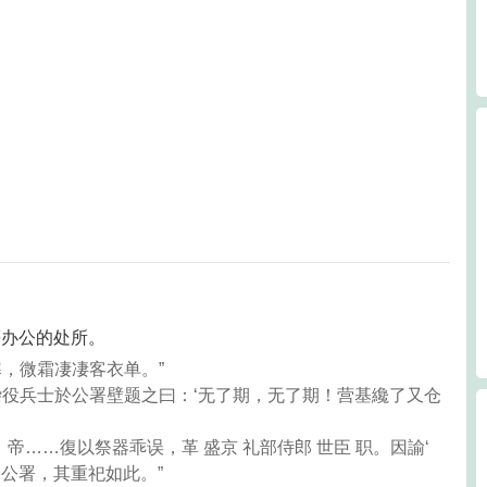
等办公的处所。
寒，微霜凄凄客衣单。”
，杂役兵士於公署壁题之曰：‘无了期，无了期！营基纔了又仓
，帝……復以祭器乖误，革 盛京 礼部侍郎 世臣 职。因諭‘
各公署，其重祀如此。”