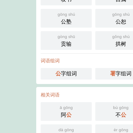
gōng shú
gōng shù
公塾
公恕
gòng shū
gǒng shù
贡输
拱树
词语组词
公
字组词
署
字组词
相关词语
ā gōng
bù gōng
阿
公
不
公
dà gōng
èr gōng