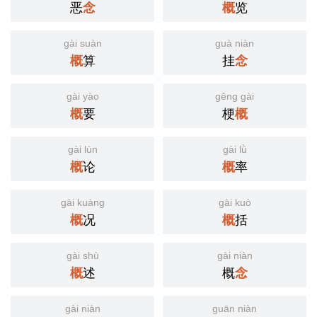
恶
念
概
览
gài suàn
guà niàn
概
算
挂
念
gài yào
gěng gài
概
要
梗
概
gài lùn
gài lǜ
概
论
概
率
gài kuàng
gài kuò
概
况
概
括
gài shù
gài niàn
概
述
概
念
gài niàn
guān niàn