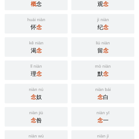
概
念
观
念
huái niàn
jì niàn
怀
念
纪
念
kě niàn
liú niàn
渴
念
留
念
lǐ niàn
mò niàn
理
念
默
念
niàn nú
niàn bái
念
奴
念
白
niàn jiù
niàn yī
念
咎
念
一
niàn wù
niàn jì