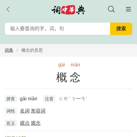
词典
概念的意思
gài
niàn
概念
gài niàn
ㄍㄞˋ ㄋ一ㄢˋ
拼音
注音
名词
形容词
词性
观点
观念
近义