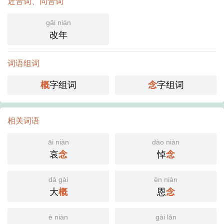
近音词、同音词
gǎi nián
改年
词语组词
概
字组词
念
字组词
相关词语
āi niàn
dào niàn
哀
念
悼
念
dà gài
ēn niàn
大
概
恩
念
è niàn
gài lǎn