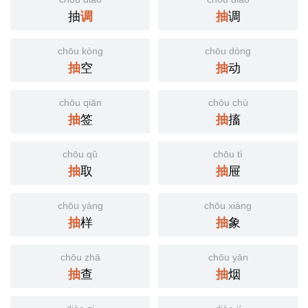
抽
调
抽
调
chōu kòng
chōu dòng
抽
空
抽
动
chōu qiān
chōu chù
抽
签
抽
搐
chōu qǔ
chōu tì
抽
取
抽
屉
chōu yàng
chōu xiàng
抽
样
抽
象
chōu zhā
chōu yān
抽
查
抽
烟