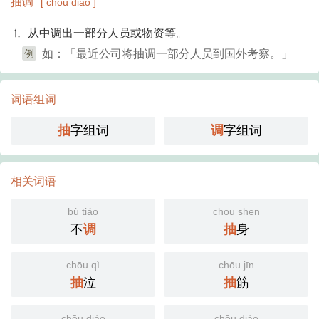
抽调
[ chōu diào ]
⒈ 从中调出一部分人员或物资等。
例
如：「最近公司将抽调一部分人员到国外考察。」
词语组词
抽
字组词
调
字组词
相关词语
bù tiáo
chōu shēn
不
调
抽
身
chōu qì
chōu jīn
抽
泣
抽
筋
chōu diào
chōu diào