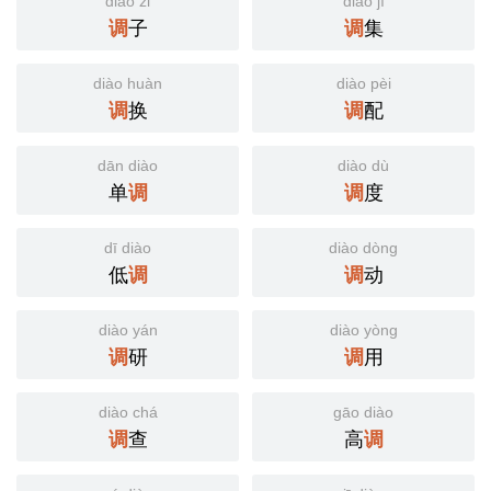
diào zi
diào jí
调
子
调
集
diào huàn
diào pèi
调
换
调
配
dān diào
diào dù
单
调
调
度
dī diào
diào dòng
低
调
调
动
diào yán
diào yòng
调
研
调
用
diào chá
gāo diào
调
查
高
调