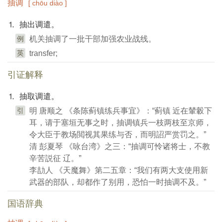
抽调
[ chōu diào ]
⒈ 抽出调遣。
例
机关抽调了一批干部加强农业战线。
英
transfer;
引证解释
⒈ 抽取调遣。
引
明 唐顺之 《条陈蓟镇练兵事宜》：“蓟镇 近在輦轂下
耳，请于塞垣无事之时，抽调镇兵一枝两枝至京师，
令大臣于教场閲视其果练与否，而明詔严赏罚之。”
清 彭夏琴 《咏台湾》之三：“抽调可怜诸将士，不教
辛苦説征 辽。”
李劼人 《天魔舞》第二五章：“我们有两大支使用新
武器的部队，却都作了别用，恐怕一时抽调不及。”
国语辞典