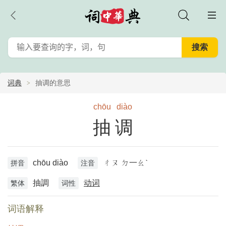
词典
抽调的意思
chōu
diào
抽调
chōu diào
ㄔㄡ ㄉ一ㄠˋ
拼音
注音
抽調
动词
繁体
词性
词语解释