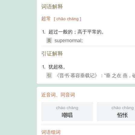
词语解释
超常
[ chāo cháng ]
⒈ 超过一般的；高于平常的。
英
supernormal;
引证解释
⒈ 犹超格。
引
《晋书·慕容垂载记》：“垂 之在 燕
近音词、同音词
cháo chàng
chāo chàng
嘲唱
怊怅
词语组词