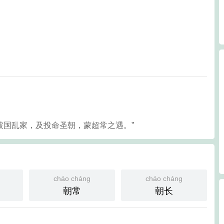
，破国乱家，及投命圣朝，蒙超常之遇。”
cháo cháng
cháo cháng
朝常
朝长