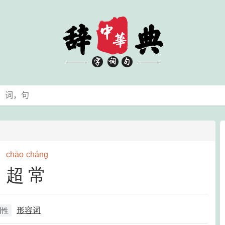
chāo
cháng
超常
形容词
词性