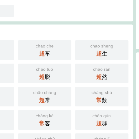
chāo chē
chāo shēng
超
车
超
生
chāo tuō
chāo rán
超
脱
超
然
chāo cháng
cháng shù
超
常
常
数
cháng kè
chāo qún
常
客
超
群