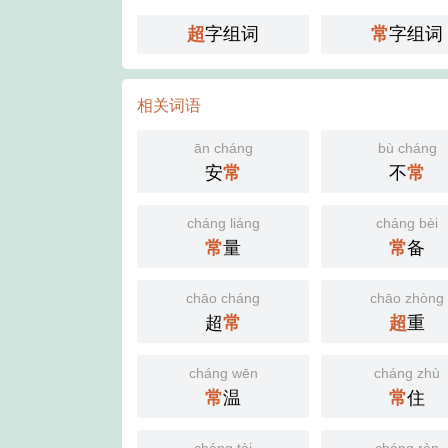
超
字组词
常
字组词
相关词语
ān cháng
bù cháng
安
常
不
常
cháng liáng
cháng bèi
常
量
常
备
chāo cháng
chāo zhòng
超
常
超
重
cháng wēn
cháng zhù
常
温
常
住