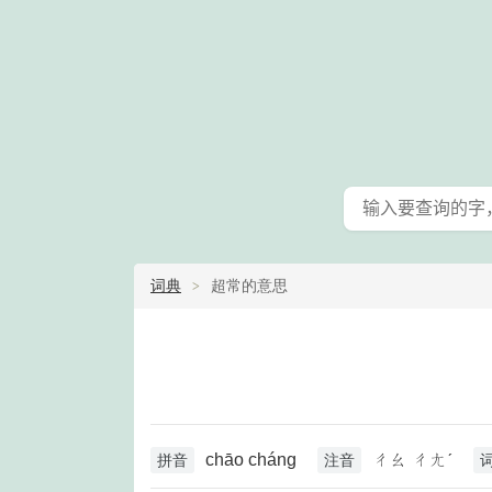
词典
超常的意思
chāo cháng
ㄔㄠ ㄔㄤˊ
拼音
注音