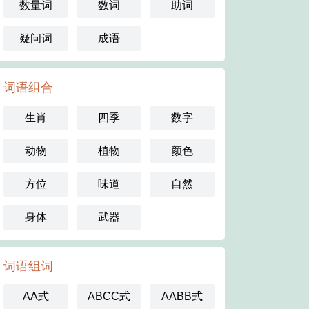
数量词
数词
助词
疑问词
成语
词语组合
生肖
四季
数字
动物
植物
颜色
方位
味道
自然
身体
武器
词语组词
AA式
ABCC式
AABB式