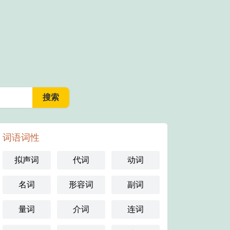
词语词性
拟声词
代词
动词
名词
形容词
副词
量词
介词
连词