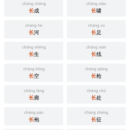
cháng chéng
cháng xiào
长
成
长
啸
cháng hé
cháng zú
长
河
长
足
cháng shēng
cháng xiàn
长
生
长
线
cháng kōng
cháng qiāng
长
空
长
枪
cháng láng
cháng chù
长
廊
长
处
cháng páo
cháng zhēng
长
袍
长
征