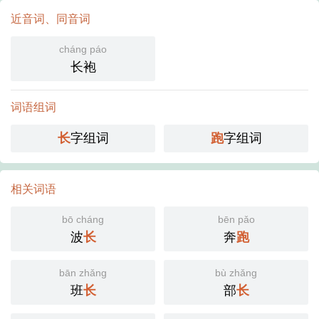
近音词、同音词
cháng páo
长袍
词语组词
长
字组词
跑
字组词
相关词语
bō cháng
bēn pǎo
波
长
奔
跑
bān zhǎng
bù zhǎng
班
长
部
长