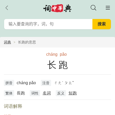
词典
长跑的意思
cháng
pǎo
长跑
cháng pǎo
ㄔㄤˊ ㄆㄠˇ
拼音
注音
長跑
名词
短跑
繁体
词性
反义
词语解释