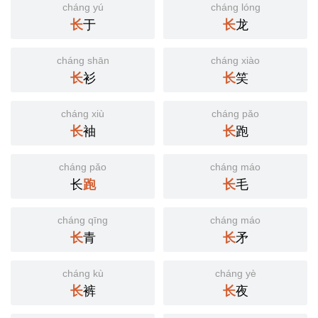
cháng yú
cháng lóng
长
于
长
龙
cháng shān
cháng xiào
长
衫
长
笑
cháng xiù
cháng pǎo
长
袖
长
跑
cháng pǎo
cháng máo
长
跑
长
毛
cháng qīng
cháng máo
长
青
长
矛
cháng kù
cháng yè
长
裤
长
夜