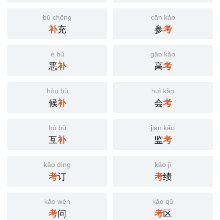
bǔ chōng
cān kǎo
补
充
参
考
è bǔ
gāo kǎo
恶
补
高
考
hòu bǔ
huì kǎo
候
补
会
考
hù bǔ
jiān kǎo
互
补
监
考
kǎo dìng
kǎo jì
考
订
考
绩
kǎo wèn
kǎo qū
考
问
考
区