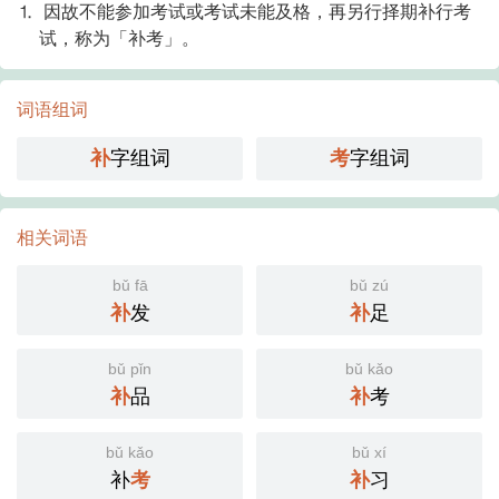
⒈ 因故不能参加考试或考试未能及格，再另行择期补行考
试，称为「补考」。
词语组词
补
字组词
考
字组词
相关词语
bǔ fā
bǔ zú
补
发
补
足
bǔ pǐn
bǔ kǎo
补
品
补
考
bǔ kǎo
bǔ xí
补
考
补
习