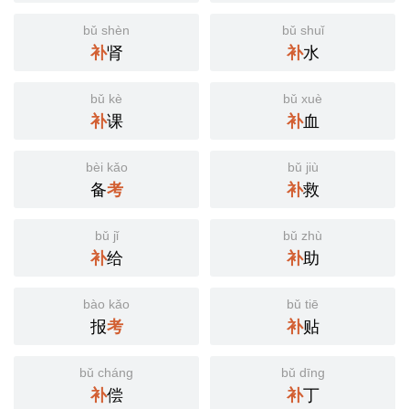
bǔ shèn
bǔ shuǐ
补
肾
补
水
bǔ kè
bǔ xuè
补
课
补
血
bèi kǎo
bǔ jiù
备
考
补
救
bǔ jǐ
bǔ zhù
补
给
补
助
bào kǎo
bǔ tiē
报
考
补
贴
bǔ cháng
bǔ dīng
补
偿
补
丁