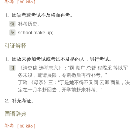
补考
[ bǔ kǎo ]
⒈ 因缺考或考试不及格而再考。
例
补考历史。
英
school make up;
引证解释
⒈ 因故未参加考试或考试不及格的人，另行考试。
引
《清史稿·选举志六》：“嗣 湖广 总督 程矞采 等以军
务未竣，疏请展限，令凯撤后再行补考。”
丁玲 《母亲》三：“于是她不得不又同 云卿 商量，决
定在十月半赶回去，开学前赶来补考。”
⒉ 补充考证。
国语辞典
补考
[ bǔ kǎo ]