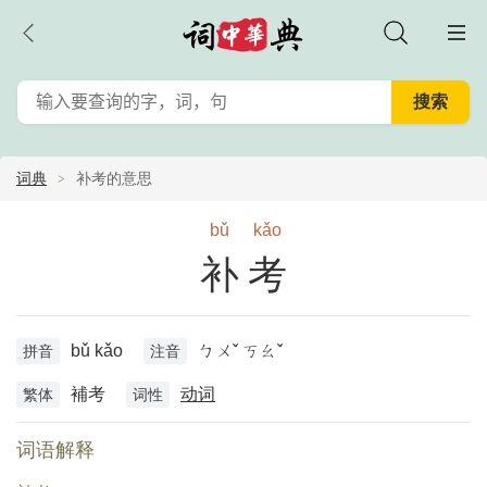
词典
补考的意思
bǔ
kǎo
补考
bǔ kǎo
ㄅㄨˇ ㄎㄠˇ
拼音
注音
補考
动词
繁体
词性
词语解释