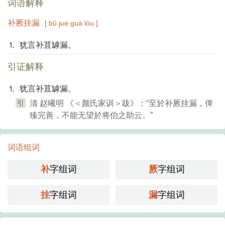
词语解释
补厥挂漏
[ bǔ jué guà lòu ]
⒈ 犹言补苴罅漏。
引证解释
⒈ 犹言补苴罅漏。
引
清 赵曦明 《＜颜氏家训＞跋》：“至於补厥挂漏，俾
臻完善，不能无望於将伯之助云。”
词语组词
补
字组词
厥
字组词
挂
字组词
漏
字组词