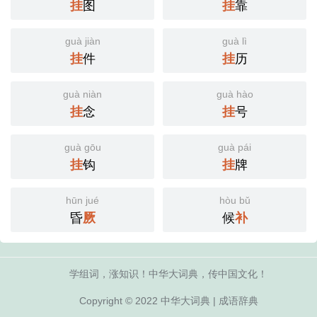
挂
图
挂
靠
guà jiàn
guà lì
挂
件
挂
历
guà niàn
guà hào
挂
念
挂
号
guà gōu
guà pái
挂
钩
挂
牌
hūn jué
hòu bǔ
昏
厥
候
补
学组词，涨知识！中华大词典，传中国文化！
Copyright © 2022
中华大词典
|
成语辞典