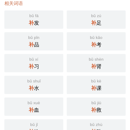
相关词语
bǔ fā
bǔ zú
补
发
补
足
bǔ pǐn
bǔ kǎo
补
品
补
考
bǔ xí
bǔ shèn
补
习
补
肾
bǔ shuǐ
bǔ kè
补
水
补
课
bǔ xuè
bǔ jiù
补
血
补
救
bǔ jǐ
bǔ zhù