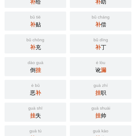
补
给
补
助
bǔ tiē
bǔ cháng
补
贴
补
偿
bǔ chōng
bǔ dīng
补
充
补
丁
dào guà
é lòu
倒
挂
讹
漏
è bǔ
guà zhí
恶
补
挂
职
guà shī
guà shuài
挂
失
挂
帅
guà tú
guà kào