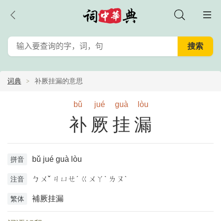
词典
补厥挂漏的意思
bǔ
jué
guà
lòu
补厥挂漏
bǔ jué guà lòu
拼音
ㄅㄨˇ ㄐㄩㄝˊ ㄍㄨㄚˋ ㄌㄡˋ
注音
補厥挂漏
繁体