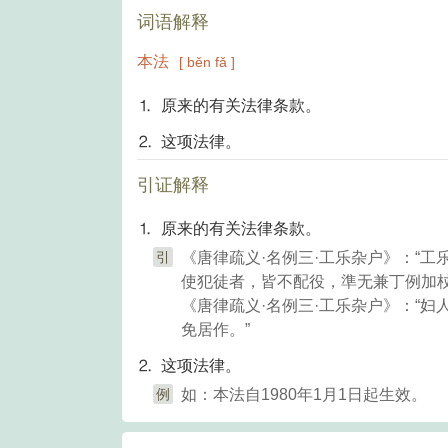
词语解释
本法
[ běn fǎ ]
⒈ 原来的有关法律条款。
⒉ 这项法律。
引证解释
⒈ 原来的有关法律条款。
引
《唐律疏义·名例三·工乐杂户》：“
使犯徒者，皆不配役，準无兼丁例加杖
《唐律疏义·名例三·工乐杂户》：“
免居作。”
⒉ 这项法律。
例
如：本法自1980年1月1日起生效。