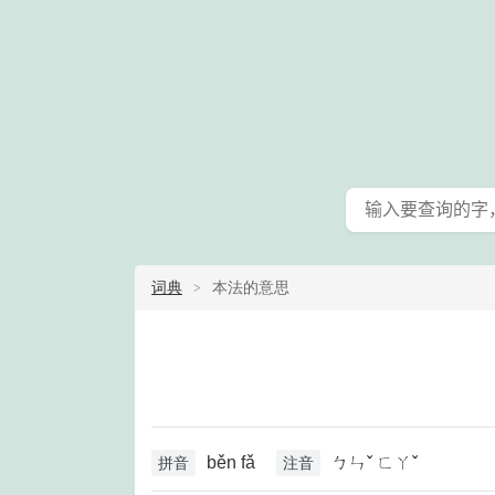
词典
本法的意思
běn fǎ
ㄅㄣˇ ㄈㄚˇ
拼音
注音