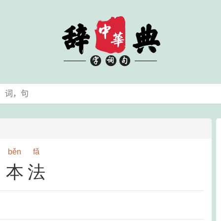
běn
fǎ
本法