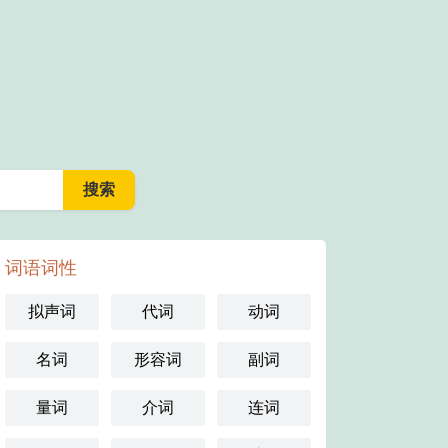
词语词性
拟声词
代词
动词
名词
形容词
副词
量词
介词
连词