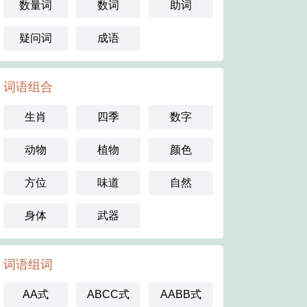
数量词
数词
助词
疑问词
成语
词语组合
生肖
四季
数字
动物
植物
颜色
方位
味道
自然
身体
武器
词语组词
AA式
ABCC式
AABB式