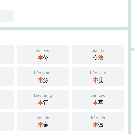
běn wèi
biàn fǎ
本
位
变
法
běn yuán
běn xiàn
本
源
本
县
běn háng
běn cǎo
本
行
本
草
běn jīn
běn gāi
本
金
本
该