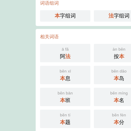
词语组词
本
字组词
法
字组词
相关词语
ā fǎ
àn běn
阿
法
按
本
běn xī
běn dǎo
本
息
本
岛
běn bān
běn míng
本
班
本
名
běn tí
běn fèn
本
题
本
分