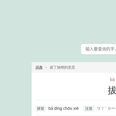
词典
拔丁抽楔的意思
bá
bá dīng chōu xiē
ㄅㄚˊ ㄉ
拼音
注音