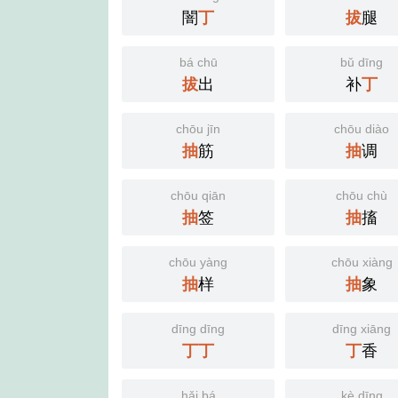
闇
丁
拔
腿
bá chū
bǔ dīng
拔
出
补
丁
chōu jīn
chōu diào
抽
筋
抽
调
chōu qiān
chōu chù
抽
签
抽
搐
chōu yàng
chōu xiàng
抽
样
抽
象
dīng dīng
dīng xiāng
丁
丁
丁
香
hǎi bá
kè dīng