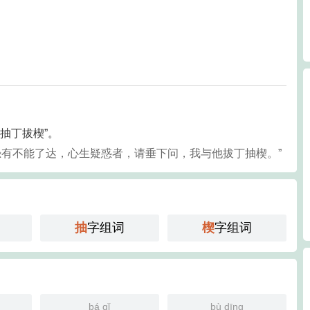
“抽丁拔楔”。
众恐有不能了达，心生疑惑者，请垂下问，我与他拔丁抽楔。”
抽
字组词
楔
字组词
bá qǐ
bù dīng