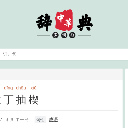
dīng
chōu
xiē
拔丁抽楔
一ㄥ ㄔㄡ ㄒ一ㄝ
成语
词性