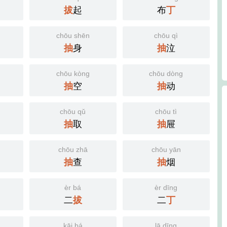
拔
起
布
丁
chōu shēn
chōu qì
抽
身
抽
泣
chōu kòng
chōu dòng
抽
空
抽
动
chōu qǔ
chōu tì
抽
取
抽
屉
chōu zhā
chōu yān
抽
查
抽
烟
èr bá
èr dīng
二
拔
二
丁
kāi bá
lā dīng