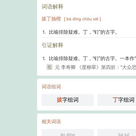
词语解释
拔丁抽楔
[ bá dīng chōu xiē ]
⒈ 比喻排除疑难。丁，“钉”的古字。
引证解释
⒈ 比喻排除疑难。丁，“钉”的古字。一本作
引
元 李寿卿 《度柳翠》第四折：“大
词语组词
拔
字组词
丁
字组词
相关词语
ān dīng
bá tuǐ