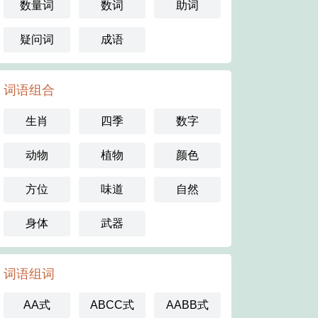
数量词
数词
助词
疑问词
成语
词语组合
生肖
四季
数字
动物
植物
颜色
方位
味道
自然
身体
武器
词语组词
AA式
ABCC式
AABB式