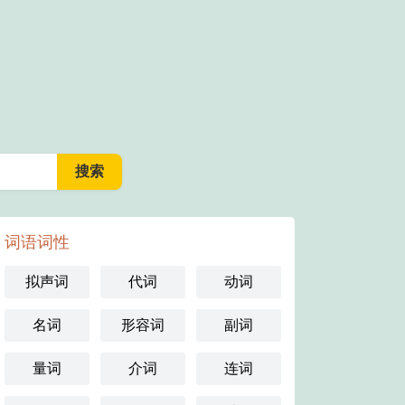
词语词性
拟声词
代词
动词
名词
形容词
副词
量词
介词
连词