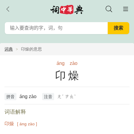
词典
卬燥的意思
áng
zào
卬燥
áng zào
ㄤˊ ㄗㄠˋ
拼音
注音
词语解释
卬燥
[ áng zào ]