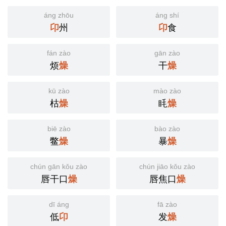
áng zhōu
áng shí
卬
州
卬
食
fán zào
gān zào
烦
燥
干
燥
kū zào
mào zào
枯
燥
眊
燥
biē zào
bào zào
鳖
燥
暴
燥
chún gān kǒu zào
chún jiāo kǒu zào
唇干口
燥
唇焦口
燥
dī áng
fā zào
低
卬
发
燥