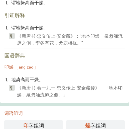
⒈ 谓地势高而干燥。
引证解释
⒈ 谓地势高而干燥。
引
《新唐书·忠义传上·安金藏》：“地本卬燥，泉忽涌流
庐之侧，李冬有花，犬鹿相扰。”
国语辞典
卬燥
[ áng zào ]
⒈ 地势高而干燥。
引
《新唐书·卷一九一·忠义传上·安金藏传》：「地本卬
燥，泉忽涌流庐之侧。」
词语组词
卬
字组词
燥
字组词