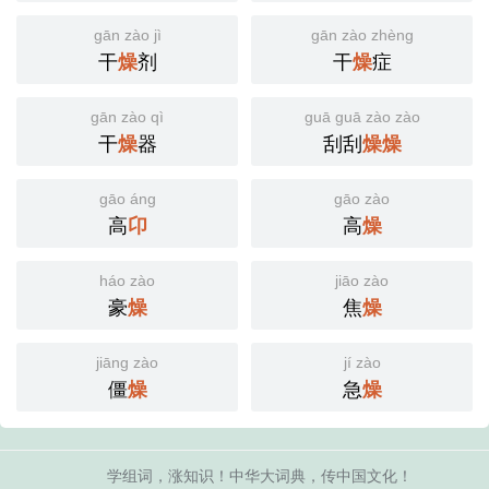
gān zào jì
gān zào zhèng
干
燥
剂
干
燥
症
gān zào qì
guā guā zào zào
干
燥
器
刮刮
燥
燥
gāo áng
gāo zào
高
卬
高
燥
háo zào
jiāo zào
豪
燥
焦
燥
jiāng zào
jí zào
僵
燥
急
燥
学组词，涨知识！中华大词典，传中国文化！