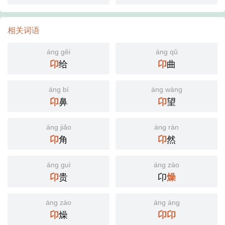
相关词语
áng gěi
áng qǔ
卬
给
卬
曲
áng bí
áng wàng
卬
鼻
卬
望
áng jiǎo
áng rán
卬
角
卬
然
áng guì
áng zào
卬
贵
卬
燥
áng zào
áng áng
卬
燥
卬
卬