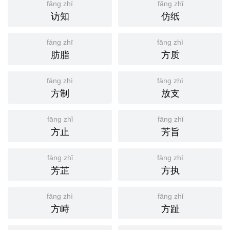
fǎng zhī
fǎng zhǐ
访知
仿纸
fáng zhī
fāng zhì
肪脂
方质
fāng zhì
fàng zhī
方制
放支
fāng zhǐ
fāng zhǐ
方止
芳旨
fāng zhǐ
fāng zhí
芳芷
方执
fāng zhì
fāng zhǐ
方峙
方趾