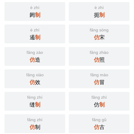
è zhì
è zhì
阏
制
扼
制
è zhì
fǎng sòng
遏
制
仿
宋
fǎng zào
fǎng zhào
仿
造
仿
照
fǎng xiào
fǎng mào
仿
效
仿
冒
féng zhì
fǎng zhì
缝
制
仿
制
fǎng zhì
fǎng gǔ
仿
制
仿
古