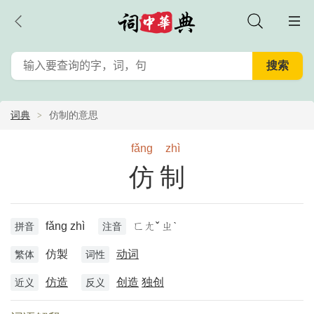
词典
仿制的意思
fǎng
zhì
仿制
fǎng zhì
ㄈㄤˇ ㄓˋ
拼音
注音
仿製
动词
繁体
词性
仿造
创造
独创
近义
反义