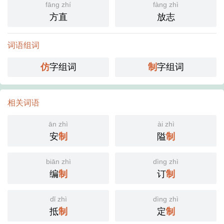
fāng zhí
fàng zhì
方直
放志
词语组词
仿
字组词
制
字组词
相关词语
ān zhì
ài zhì
安
制
隘
制
biān zhì
dìng zhì
编
制
订
制
dǐ zhì
dìng zhì
抵
制
定
制