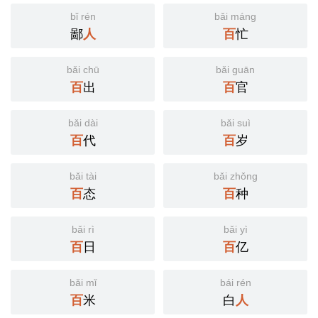
bǐ rén
bǎi máng
鄙
人
百
忙
bǎi chū
bǎi guān
百
出
百
官
bǎi dài
bǎi suì
百
代
百
岁
bǎi tài
bǎi zhǒng
百
态
百
种
bǎi rì
bǎi yì
百
日
百
亿
bǎi mǐ
bái rén
百
米
白
人