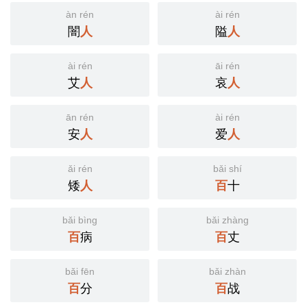
àn rén
ài rén
闇
人
隘
人
ài rén
āi rén
艾
人
哀
人
ān rén
ài rén
安
人
爱
人
ǎi rén
bǎi shí
矮
人
百
十
bǎi bìng
bǎi zhàng
百
病
百
丈
bǎi fēn
bǎi zhàn
百
分
百
战