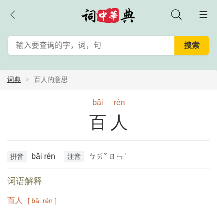
词典
百人的意思
bǎi
rén
百人
bǎi rén
ㄅㄞˇ ㄖㄣˊ
拼音
注音
词语解释
百人
[ bǎi rén ]