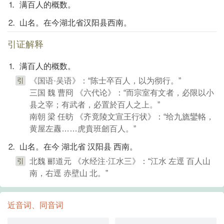
⒈ 满百人的概数。
⒉ 山名。在今湖北省汉阳县西南。
引证解释
⒈ 满百人的概数。
引
《国语·吴语》：“陈士卒百人，以为彻行。”
三国 魏 曹冏 《六代论》：“而宗室有文者，必限以小
县之宰；有武者，必置於百人之上。”
南朝 梁 任昉 《齐竟陵文宣王行状》：“给九旒鑾輅，
黄屋左纛……虎賁班劒百人。”
⒉ 山名。在今 湖北省 汉阳县 西南。
引
北魏 郦道元 《水经注·江水三》：“江水 左逕 百人山
南，右逕 赤壁山 北。”
近音词、同音词