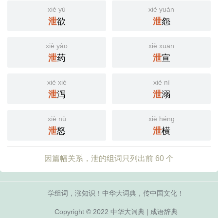
xiè yù
xiè yuàn
泄
欲
泄
怨
xiè yào
xiè xuān
泄
药
泄
宣
xiè xiè
xiè nì
泄
泻
泄
溺
xiè nù
xiè héng
泄
怒
泄
横
因篇幅关系，泄的组词只列出前 60 个
学组词，涨知识！中华大词典，传中国文化！
Copyright © 2022
中华大词典
|
成语辞典