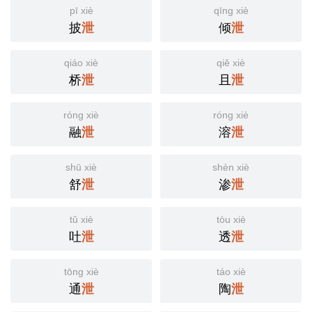
pī xiè
qīng xiè
披
泄
倾
泄
qiáo xiè
qiě xiè
桥
泄
且
泄
róng xiè
róng xiè
融
泄
溶
泄
shū xiè
shèn xiè
舒
泄
渗
泄
tǔ xiè
tòu xiè
吐
泄
透
泄
tōng xiè
táo xiè
通
泄
陶
泄