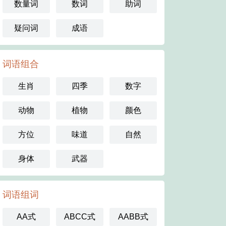
数量词
数词
助词
疑问词
成语
词语组合
生肖
四季
数字
动物
植物
颜色
方位
味道
自然
身体
武器
词语组词
AA式
ABCC式
AABB式