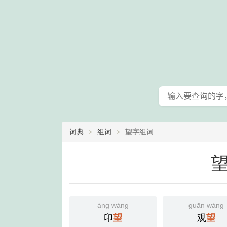
词典
组词
望字组词
áng wàng
guān wàng
卬
望
观
望