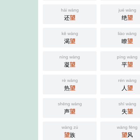
hái wàng
jué wàng
还
望
绝
望
kě wàng
liào wàng
渴
望
瞭
望
níng wàng
píng wàng
凝
望
平
望
rè wàng
rén wàng
热
望
人
望
shēng wàng
shī wàng
声
望
失
望
wàng zú
wàng fēng
望
族
望
风