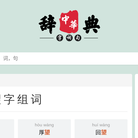
望字组词
hòu wàng
huí wàng
厚
望
回
望