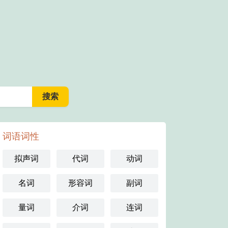
词语词性
拟声词
代词
动词
名词
形容词
副词
量词
介词
连词