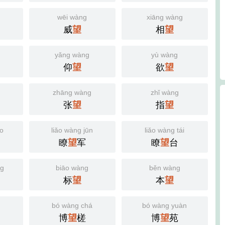
wēi wàng
xiāng wàng
威
望
相
望
yǎng wàng
yù wàng
仰
望
欲
望
zhāng wàng
zhǐ wàng
张
望
指
望
ào
liǎo wàng jūn
liǎo wàng tái
瞭
望
军
瞭
望
台
ng
biāo wàng
běn wàng
标
望
本
望
bó wàng chá
bó wàng yuàn
博
望
槎
博
望
苑