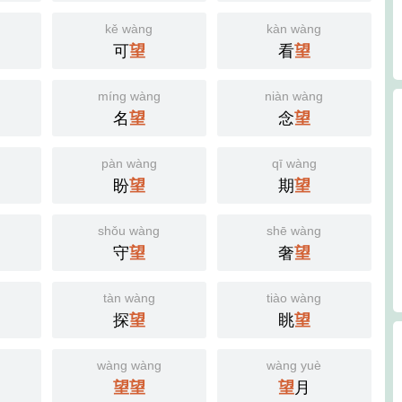
kě wàng
kàn wàng
可
望
看
望
míng wàng
niàn wàng
名
望
念
望
pàn wàng
qī wàng
盼
望
期
望
shǒu wàng
shē wàng
守
望
奢
望
tàn wàng
tiào wàng
探
望
眺
望
wàng wàng
wàng yuè
望
望
望
月