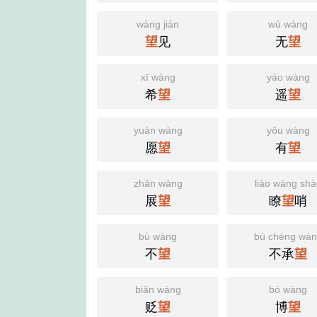
wàng jiàn
wú wàng
望
见
无
望
xī wàng
yáo wàng
希
望
遥
望
yuàn wàng
yǒu wàng
愿
望
有
望
zhǎn wàng
liào wàng sh
展
望
瞭
望
哨
bù wàng
bù chéng wà
不
望
不承
望
biǎn wàng
bó wàng
贬
望
博
望