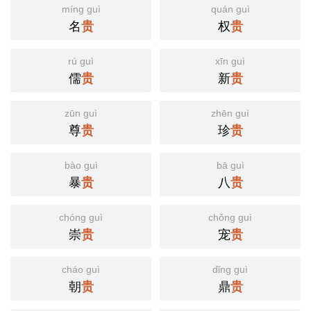
míng guì
quán guì
名
贵
权
贵
rú guì
xīn guì
儒
贵
新
贵
zūn guì
zhēn guì
尊
贵
珍
贵
bào guì
bā guì
暴
贵
八
贵
chóng guì
chǒng guì
崇
贵
宠
贵
cháo guì
dǐng guì
朝
贵
鼎
贵