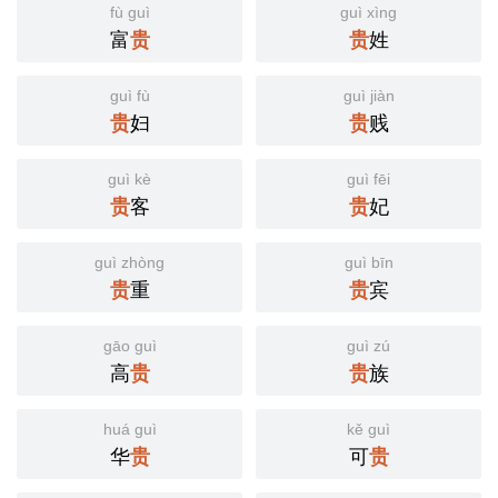
fù guì
guì xìng
富
贵
贵
姓
guì fù
guì jiàn
贵
妇
贵
贱
guì kè
guì fēi
贵
客
贵
妃
guì zhòng
guì bīn
贵
重
贵
宾
gāo guì
guì zú
高
贵
贵
族
huá guì
kě guì
华
贵
可
贵