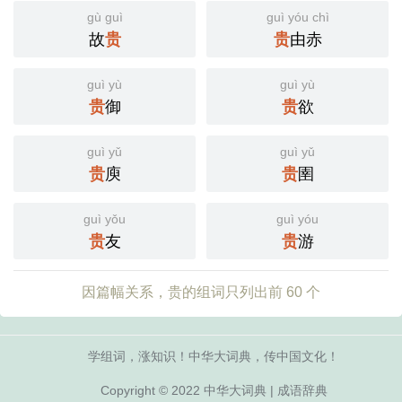
gù guì
guì yóu chì
故
贵
贵
由赤
guì yù
guì yù
贵
御
贵
欲
guì yǔ
guì yǔ
贵
庾
贵
圉
guì yǒu
guì yóu
贵
友
贵
游
因篇幅关系，贵的组词只列出前 60 个
学组词，涨知识！中华大词典，传中国文化！
Copyright © 2022
中华大词典
|
成语辞典