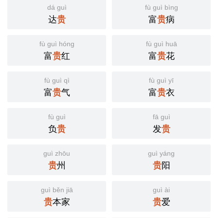
dá guì
fù guì bìng
达
贵
富
贵
病
fù guì hóng
fù guì huā
富
贵
红
富
贵
花
fù guì qì
fù guì yī
富
贵
气
富
贵
衣
fù guì
fā guì
负
贵
发
贵
guì zhōu
guì yáng
贵
州
贵
阳
guì běn jiā
guì ài
贵
本家
贵
爱