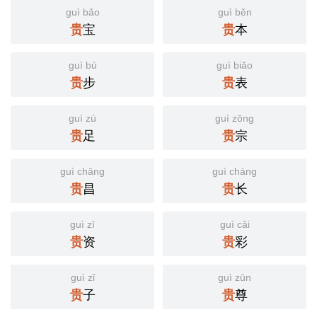
guì bǎo
guì běn
贵
宝
贵
本
guì bù
guì biǎo
贵
步
贵
表
guì zú
guì zōng
贵
足
贵
宗
guì chāng
guì cháng
贵
昌
贵
长
guì zī
guì cǎi
贵
资
贵
彩
guì zǐ
guì zūn
贵
子
贵
尊