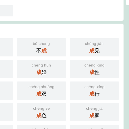
bù chéng
chéng jiàn
不
成
成
见
chéng hūn
chéng xìng
成
婚
成
性
chéng shuāng
chéng xíng
成
双
成
行
chéng sè
chéng jiā
成
色
成
家