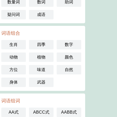
数量词
数词
助词
疑问词
成语
词语组合
生肖
四季
数字
动物
植物
颜色
方位
味道
自然
身体
武器
词语组词
AA式
ABCC式
AABB式