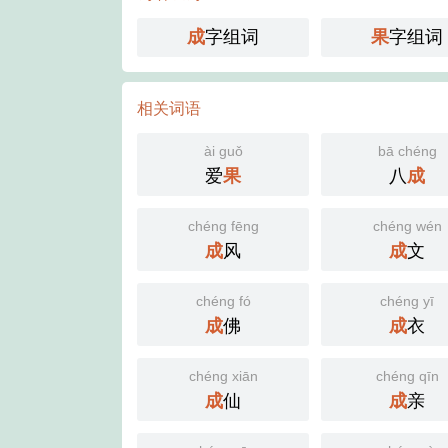
成
字组词
果
字组词
相关词语
ài guǒ
bā chéng
爱
果
八
成
chéng fēng
chéng wén
成
风
成
文
chéng fó
chéng yī
成
佛
成
衣
chéng xiān
chéng qīn
成
仙
成
亲