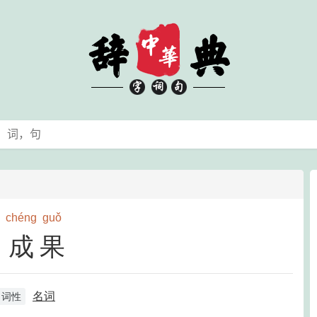
chéng
guǒ
成果
名词
词性