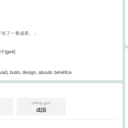
于有了一番成果。」
個|个[ge4]
vail)​, butin, design, aboutir, bénéfice
chéng guó
成国