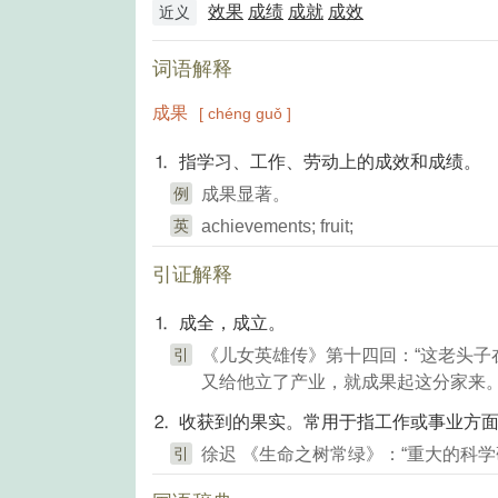
效果
成绩
成就
成效
近义
词语解释
成果
[ chéng guǒ ]
⒈ 指学习、工作、劳动上的成效和成绩。
例
成果显著。
英
achievements; fruit;
引证解释
⒈ 成全，成立。
引
《儿女英雄传》第十四回：“这老头子在
又给他立了产业，就成果起这分家来。
⒉ 收获到的果实。常用于指工作或事业方
引
徐迟 《生命之树常绿》：“重大的科