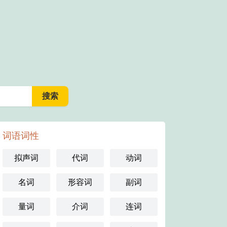
词语词性
拟声词
代词
动词
名词
形容词
副词
量词
介词
连词