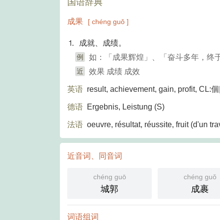
国语辞典
成果
[ chéng guǒ ]
⒈ 成就、成绩。
例
如：「成果辉煌」、「奋斗多年，终
近
效果 成绩 成效
英语
result, achievement, gain, profit, CL:
德语
Ergebnis, Leistung (S)​
法语
oeuvre, résultat, réussite, fruit (d'un tra
近音词、同音词
chéng guō
chéng guǒ
城郭
成裹
词语组词