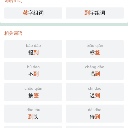
词语组词
签
字组词
到
字组词
相关词语
bào dào
biāo qiān
报
到
标
签
bù dào
chàng dào
不
到
唱
到
chōu qiān
chí dào
抽
签
迟
到
dào tóu
dài dào
到
头
待
到