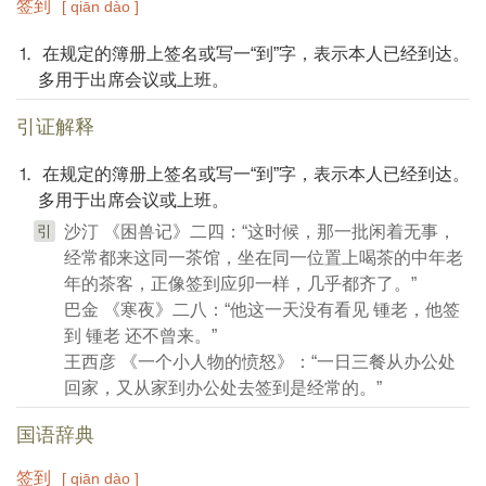
签到
[ qiān dào ]
⒈ 在规定的簿册上签名或写一“到”字，表示本人已经到达。
多用于出席会议或上班。
引证解释
⒈ 在规定的簿册上签名或写一“到”字，表示本人已经到达。
多用于出席会议或上班。
引
沙汀 《困兽记》二四：“这时候，那一批闲着无事，
经常都来这同一茶馆，坐在同一位置上喝茶的中年老
年的茶客，正像签到应卯一样，几乎都齐了。”
巴金 《寒夜》二八：“他这一天没有看见 锺老，他签
到 锺老 还不曾来。”
王西彦 《一个小人物的愤怒》：“一日三餐从办公处
回家，又从家到办公处去签到是经常的。”
国语辞典
签到
[ qiān dào ]