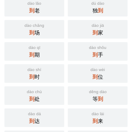
dào lǎo
dú dào
到
老
独
到
dào chǎng
dào jiā
到
场
到
家
dào qī
dào shǒu
到
期
到
手
dào shí
dào wèi
到
时
到
位
dào chù
děng dào
到
处
等
到
dào dá
dào lái
到
达
到
来