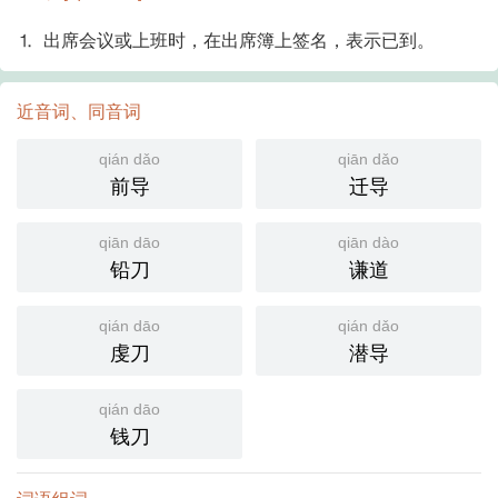
⒈ 出席会议或上班时，在出席簿上签名，表示已到。
近音词、同音词
qián dǎo
qiān dǎo
前导
迁导
qiān dāo
qiān dào
铅刀
谦道
qián dāo
qián dǎo
虔刀
潜导
qián dāo
钱刀