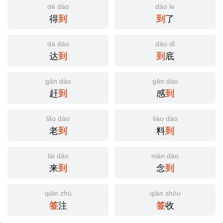
dé dào
dào le
得
到
到
了
dá dào
dào dǐ
达
到
到
底
gǎn dào
gǎn dào
赶
到
感
到
lǎo dào
liào dào
老
到
料
到
lái dào
niàn dào
来
到
念
到
qiān zhù
qiān shōu
签
注
签
收