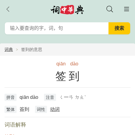
词典
签到的意思
qiān
dào
签到
qiān dào
ㄑ一ㄢ ㄉㄠˋ
拼音
注音
簽到
动词
繁体
词性
词语解释